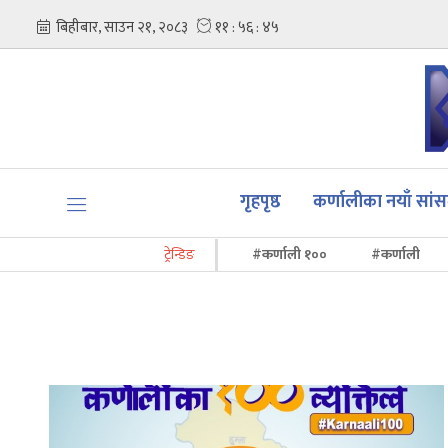
गृहपृष्ठ
कर्णालीका नयाँ सां
ट्रेन्डिङ
#कर्णाली १००
#कर्णाली