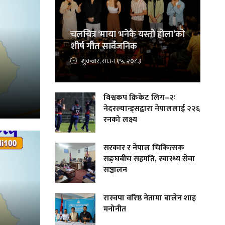
चलचित्र ‘माया भनेकै यस्तो होला’को
शीर्ष गीत सार्वजनिक
शुक्रबार, साउन १५, २०८३
विश्वकप क्रिकेट लिग–२ः
नेदरल्यान्ड्सद्वारा नेपाललाई २२६
रनको लक्ष्य
सरकार र नेपाल चिकित्सक
सङ्घबीच सहमति, स्वास्थ्य सेवा
सञ्चालन
रास्वपा वरिष्ठ नेतामा बालेन शाह
मनोनीत