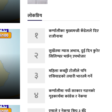
लोकप्रिय
कर्णालीका मुख्यमन्त्री कँडेलले दिए
१
राजीनामा
सुर्खेतमा ग्यास अभाव, दुई दिन कुरेर
२
सिलिण्डर भर्छन् उपभोक्ता
महिला कबड्डी टोलीले पनि
३
एसियाडको तयारी भारतमै गर्ने
कर्णालीमा नयाँ सरकार गठनको
४
गृहकार्यमा कांग्रेस र नेकपा
एमाले र नेकपा बिच ३ बुँदे