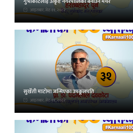
गुर्भाकोटलाई उत्कृष्ट नगरपालिका बनाउने मेयर
आइतबार, जेठ ११, २०८२
सुर्खेती माटोमा जन्मिएका उपकूलपति
आइतबार, जेठ ११, २०८२