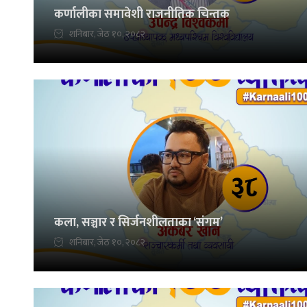
कर्णालीका समावेशी राजनीतिक चिन्तक
शनिबार, जेठ १०, २०८२
कला, सञ्चार र सिर्जनशीलताका ‘संगम’
शनिबार, जेठ १०, २०८२