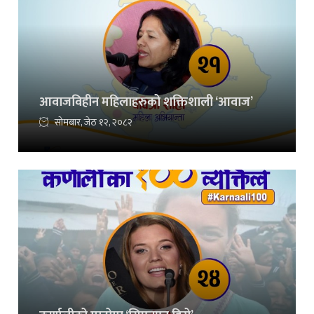
आवाजविहीन महिलाहरुको शक्तिशाली ‘आवाज’
सोमबार, जेठ १२, २०८२