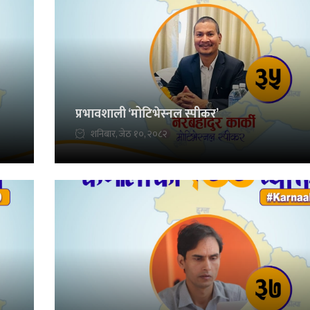
प्रभावशाली ‘मोटिभेस्नल स्पीकर’
शनिबार, जेठ १०, २०८२