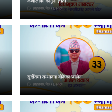
कर्णालीका कानूनी ज्ञाता
आइतबार, जेठ ११, २०८२
सुर्खेतमा सम्भावना बोकेका ‘बालेन’
आइतबार, जेठ ११, २०८२