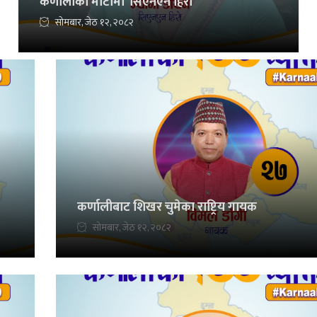
कर्णालीको माटोमा ‘सिएनएन हिरो’
सोमबार, जेठ १२, २०८२
कर्णालीबाट शिखर चुमेका राष्ट्रिय गायक
सोमबार, जेठ १२, २०८२