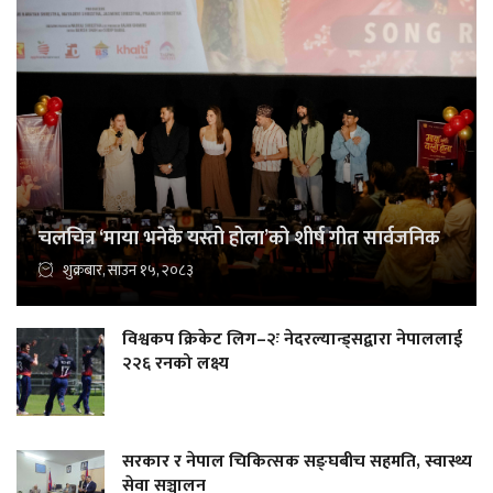
चलचित्र ‘माया भनेकै यस्तो होला’को शीर्ष गीत सार्वजनिक
शुक्रबार, साउन १५, २०८३
विश्वकप क्रिकेट लिग–२ः नेदरल्यान्ड्सद्वारा नेपाललाई
२२६ रनको लक्ष्य
सरकार र नेपाल चिकित्सक सङ्घबीच सहमति, स्वास्थ्य
सेवा सञ्चालन