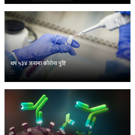
थप ५३४ जनामा कोरोना पुष्टि