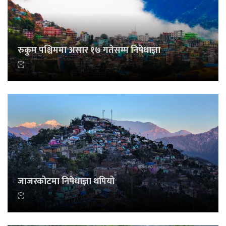
रुकुम पश्चिममा असार १७ गतेसम्म निषेधाज्ञा
जाजरकोटमा निषेधाज्ञा थपियो