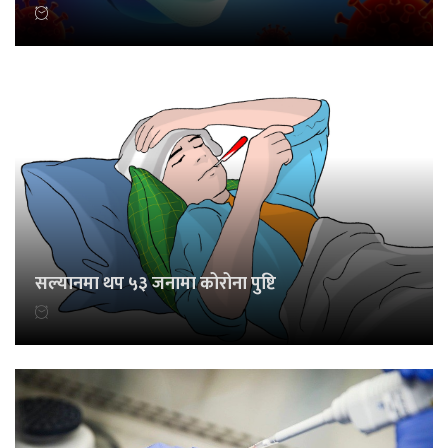
सल्यानमा थप ५३ जनामा कोरोना पुष्टि