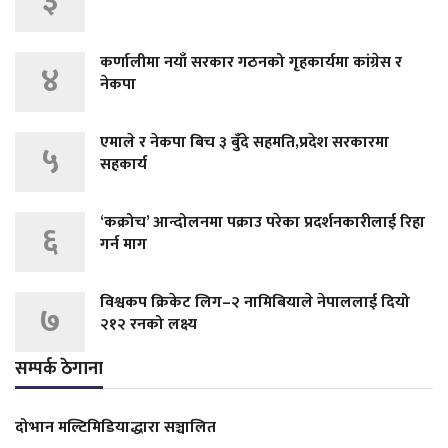
३
कर्णालीमा नयाँ सरकार गठनको गृहकार्यमा कांग्रेस र
४
नेकपा
एमाले र नेकपा बिच ३ बुँदे सहमति,प्रदेश सरकारमा
५
सहकार्य
‘कक्रोच’ आन्दोलनमा पक्राउ परेका प्रदर्शनकारीलाई रिहा
६
गर्न माग
विश्वकप क्रिकेट लिग–२ नामिबियाले नेपाललाई दियो
७
२१२ रनको लक्ष्य
सम्पर्क ठेगाना
दोभान मल्टिमिडियाद्धारा सञ्चालित