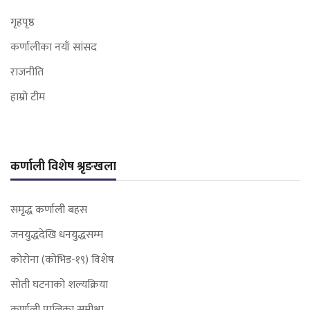
गृहपृष्ठ
कर्णालीका नयाँ सांसद
राजनीति
हाम्रो टीम
कर्णाली विशेष श्रृङखला
समृद्ध कर्णाली बहस
जनयुद्धदेखि धनयुद्धसम्म
कोरोना (कोभिड-१९) विशेष
सोती घटनाको शल्यक्रिया
कर्णाली पालिका समीक्षा