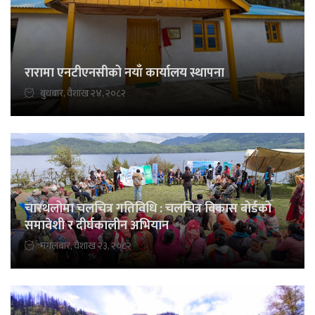
रारामा एनटीएनसीको नयाँ कार्यालय स्थापना
बुधबार, वैशाख २४, २०८२
चारथलोमा चलचित्र गतिविधि : चलचित्र विकास बोर्डको
समावेशी र दीर्घकालीन अभियान
मंगलबार, वैशाख २३, २०८२