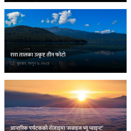
रारा तालका उत्कृष्ट तीन फोटो
बुधबार, फागुन ७, २०८१
आन्तरिक पर्यटककोे रोजाइमा ‘सन्राइज भ्यू प्वाइन्ट’