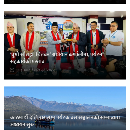
‘घुमौं सौराहा, चितवन’ अभियान कर्णालीमा, पर्यटन
सहकार्यको प्रस्ताव
आइतबार, वैशाख २८, २०८२
काठमाडौँ देखि रारासम्म पर्यटक बस सञ्चालनको सम्भाव्यता
अध्ययन सुरु