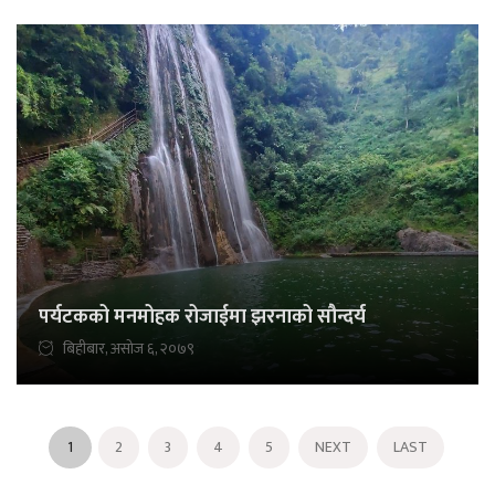
पर्यटकको मनमोहक रोजाईमा झरनाको सौन्दर्य
बिहीबार, असोज ६, २०७९
1
2
3
4
5
NEXT
LAST