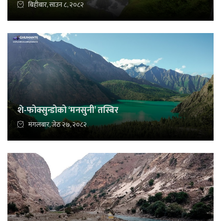
बिहीबार, साउन ८, २०८२
शे-फोक्सुन्डोको ‘मनसुनी’ तस्बिर
मंगलबार, जेठ २७, २०८२