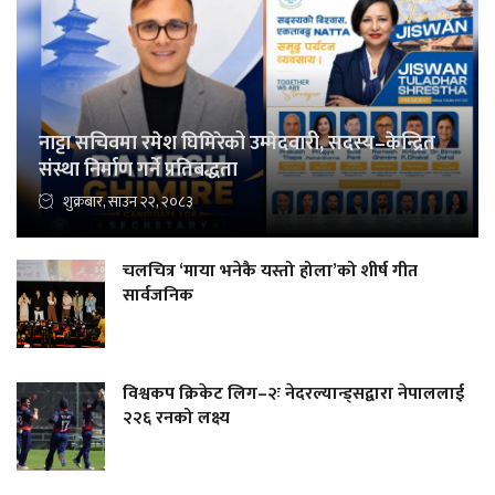
नाट्टा सचिवमा रमेश घिमिरेको उम्मेदवारी, सदस्य–केन्द्रित
संस्था निर्माण गर्ने प्रतिबद्धता
शुक्रबार, साउन २२, २०८३
चलचित्र ‘माया भनेकै यस्तो होला’को शीर्ष गीत
सार्वजनिक
विश्वकप क्रिकेट लिग–२ः नेदरल्यान्ड्सद्वारा नेपाललाई
२२६ रनको लक्ष्य