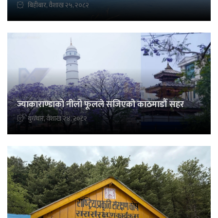
बिहीबार, वैशाख २५, २०८२
ज्याकाराण्डाको नीलो फूलले सजिएको काठमाडौँ सहर
बुधबार, वैशाख २४, २०८२