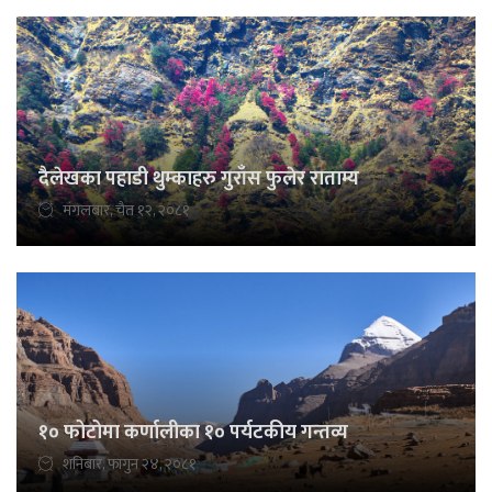
दैलेखका पहाडी थुम्काहरु गुराँस फुलेर राताम्य
मंगलबार, चैत १२, २०८१
१० फोटोमा कर्णालीका १० पर्यटकीय गन्तव्य
शनिबार, फागुन २४, २०८१