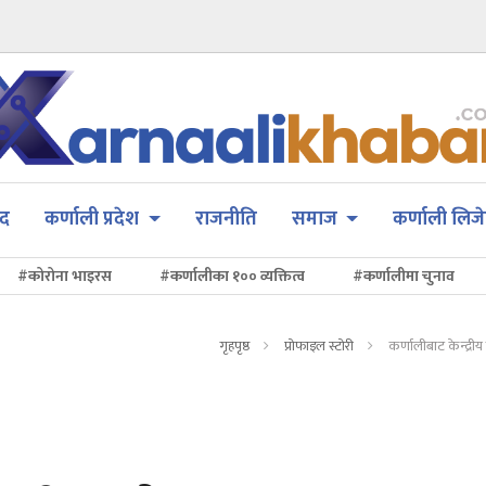
सद
कर्णाली प्रदेश
राजनीति
समाज
कर्णाली लिजे
#कोरोना भाइरस
#कर्णालीका १०० व्यक्तित्व
#कर्णालीमा चुनाव
गृहपृष्ठ
प्रोफाइल स्टोरी
कर्णालीबाट केन्द्री