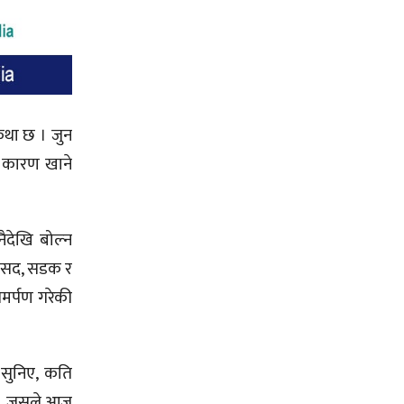
कथा छ । जुन
ै कारण खाने
ैदेखि बोल्न
 संसद, सडक र
समर्पण गरेकी
 सुनिए, कति
न । जसले आज