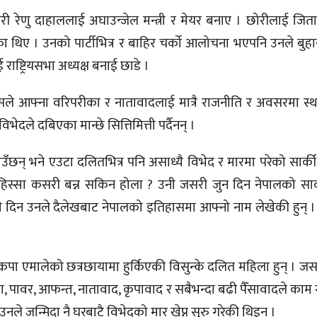
छोरी रेणु दाहाललाई अघाउन्जेल मन्त्री र मेयर बनाए । छोरीलाई जि
का थिए । उनको पार्टीभित्र र बाहिर चर्को आलोचना भएपनि उनले बुहारी
ष्ट्रियसभा अध्यक्ष बनाई छाडे ।
सले आफ्ना वरिपरीका र नातावादलाई मात्रै राजनीति र अवसरमा स्था
े दबिएका मान्छे सित्तिमित्ती पर्दैनन् ।
ँछन् भने एउटा दलितभित्र पनि असाध्यै विभेद र मारमा परेको सार्क
ो हिस्सा कसरी बन्न सकिन होला ? उनी जसरी जुन दिन नेपालको सार
ही दिन उनले दैलेखबाट नेपालको इतिहासमा आफ्नो नाम लेखेकी हुन्
दै नेकपा एमालेको छत्रछायामा हुर्किएकी विसुन्के दलित महिला हुन् । 
ँसा, पावर, आफन्त, नातावाद, कृपावाद र सबैभन्दा बढी पैँसावादले काम ग
उनले जन्मिदा नै घरबाटै विभेदको मार खेप्न सुरु गरेकी थिइन् ।