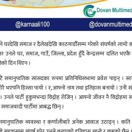
ले घरदेखि समाज र दैलेखदेखि काठमाडौँसम्म गरेको संघर्षको लामो 
नले घर, समाज, गाउँ, जिल्ला, प्रदेश हुँदै केन्द्रसम्म दलित भएक
गेको दिन थिएन ।
समानुपातिक सांसदका रुपमा प्रतिनिधिसभामा प्रवेश पाइन् । सान
मा थोरै भएपनि हिस्सा पायो । र, आफ्नो नाम तथा इतिहास बनायो । उनी
। उनले पार्टी हुकुमभन्दा विद्रोह रोजिन् । आफ्नो जीवन नै विद्रोहमा 
 समाजवादी पार्टीमा आबद्ध छिन् ।
 समानुपातिक व्यवस्था र कर्णालीबारे अनेक आवाज उठाइन् । कति
्लो सडकसम्म संघर्ष गरेर उनले बनाएको इतिहास सानो र कमको छै