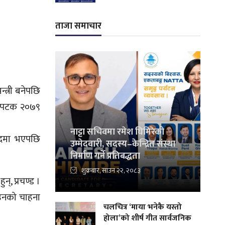
ताजा समाचार
्त्री बनेपछि
ल्लोपटक २०७९
नाट्टा सचिवमा रमेश घिमिरेको
ो पदमा भएपछि
उम्मेदवारी, सदस्य–केन्द्रित संस्था
निर्माण गर्ने प्रतिबद्धता
शुक्रबार, साउन २२, २०८३
्, प्रचण्ड ।
। उनको चाहना
चलचित्र ‘माया भनेकै यस्तो
होला’को शीर्ष गीत सार्वजनिक