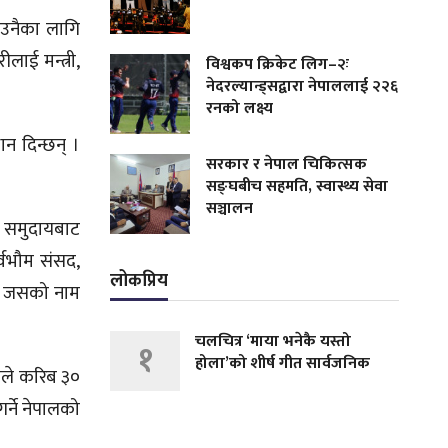
ताउनैका लागि
लाई मन्त्री,
विश्वकप क्रिकेट लिग–२ः
नेदरल्यान्ड्सद्वारा नेपाललाई २२६
रनको लक्ष्य
न दिन्छन् ।
सरकार र नेपाल चिकित्सक
सङ्घबीच सहमति, स्वास्थ्य सेवा
सञ्चालन
ी समुदायबाट
्वभौम संसद,
लोकप्रिय
 । जसको नाम
चलचित्र ‘माया भनेकै यस्तो
१
होला’को शीर्ष गीत सार्वजनिक
जसले करिब ३०
र्ने नेपालको