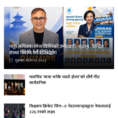
नाट्टा सचिवमा रमेश घिमिरेको उम्मेदवारी, सदस्य–केन्द्रित
संस्था निर्माण गर्ने प्रतिबद्धता
शुक्रबार, साउन २२, २०८३
चलचित्र ‘माया भनेकै यस्तो होला’को शीर्ष गीत
सार्वजनिक
विश्वकप क्रिकेट लिग–२ः नेदरल्यान्ड्सद्वारा नेपाललाई
२२६ रनको लक्ष्य