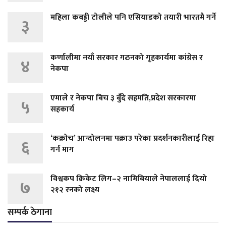
महिला कबड्डी टोलीले पनि एसियाडको तयारी भारतमै गर्ने
३
कर्णालीमा नयाँ सरकार गठनको गृहकार्यमा कांग्रेस र
४
नेकपा
एमाले र नेकपा बिच ३ बुँदे सहमति,प्रदेश सरकारमा
५
सहकार्य
‘कक्रोच’ आन्दोलनमा पक्राउ परेका प्रदर्शनकारीलाई रिहा
६
गर्न माग
विश्वकप क्रिकेट लिग–२ नामिबियाले नेपाललाई दियो
७
२१२ रनको लक्ष्य
सम्पर्क ठेगाना