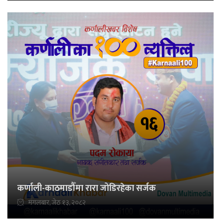
कर्णाली-काठमाडौँमा रारा जोडिरहेका सर्जक
मंगलबार, जेठ १३, २०८२