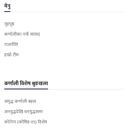
मेनु
गृहपृष्ठ
कर्णालीका नयाँ सांसद
राजनीति
हाम्रो टीम
कर्णाली विशेष श्रृङखला
समृद्ध कर्णाली बहस
जनयुद्धदेखि धनयुद्धसम्म
कोरोना (कोभिड-१९) विशेष