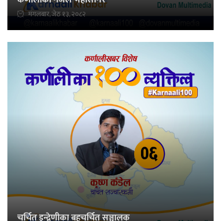
मंगलबार, जेठ १३, २०८२
चर्चित इन्द्रेणीका बहुचर्चित सञ्चालक