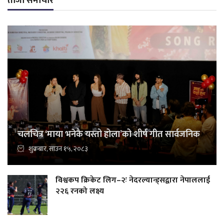
ताजा समाचार
चलचित्र ‘माया भनेकै यस्तो होला’को शीर्ष गीत सार्वजनिक
शुक्रबार, साउन १५, २०८३
विश्वकप क्रिकेट लिग–२ः नेदरल्यान्ड्सद्वारा नेपाललाई
२२६ रनको लक्ष्य