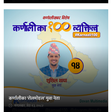
कर्णालीका ‘रोलमोडल’ युवा नेता
मंगलबार, जेठ १३, २०८२