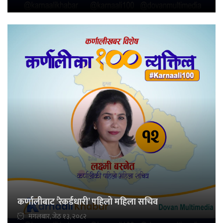
कर्णालीबाट ‘रेकर्डधारी’ पहिलो महिला सचिव
मंगलबार, जेठ १३, २०८२