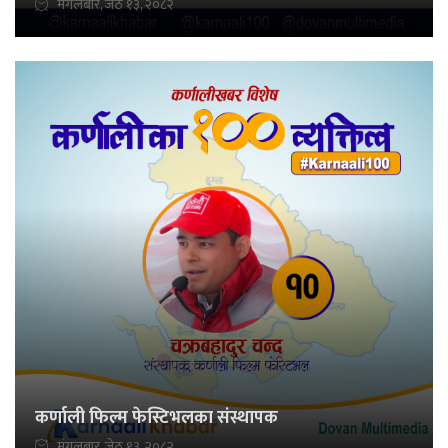
मंगलबार, जेठ १३, २०८२
कर्णाली फिल्म फेस्टिभलका संस्थापक
मंगलबार, जेठ १३, २०८२