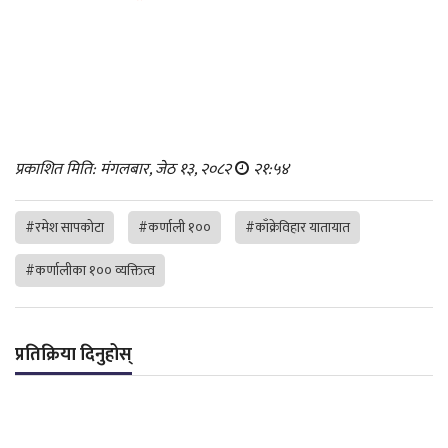
प्रकाशित मिति: मंगलबार, जेठ १३, २०८२
२१:५४
#रमेश सापकोटा
#कर्णाली १००
#काँक्रेविहार यातायात
#कर्णालीका १०० व्यक्तित्व
प्रतिक्रिया दिनुहोस्