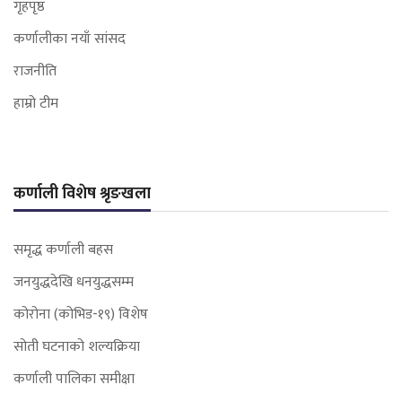
गृहपृष्ठ
कर्णालीका नयाँ सांसद
राजनीति
हाम्रो टीम
कर्णाली विशेष श्रृङखला
समृद्ध कर्णाली बहस
जनयुद्धदेखि धनयुद्धसम्म
कोरोना (कोभिड-१९) विशेष
सोती घटनाको शल्यक्रिया
कर्णाली पालिका समीक्षा