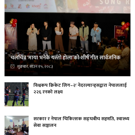
चलचित्र ‘माया भनेकै यस्तो होला’को शीर्ष गीत सार्वजनिक
शुक्रबार, साउन १५, २०८३
विश्वकप क्रिकेट लिग–२ः नेदरल्यान्ड्सद्वारा नेपाललाई
२२६ रनको लक्ष्य
सरकार र नेपाल चिकित्सक सङ्घबीच सहमति, स्वास्थ्य
सेवा सञ्चालन