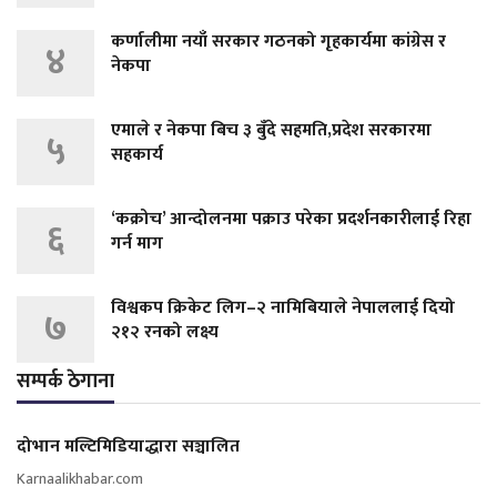
कर्णालीमा नयाँ सरकार गठनको गृहकार्यमा कांग्रेस र
४
नेकपा
एमाले र नेकपा बिच ३ बुँदे सहमति,प्रदेश सरकारमा
५
सहकार्य
‘कक्रोच’ आन्दोलनमा पक्राउ परेका प्रदर्शनकारीलाई रिहा
६
गर्न माग
विश्वकप क्रिकेट लिग–२ नामिबियाले नेपाललाई दियो
७
२१२ रनको लक्ष्य
सम्पर्क ठेगाना
दोभान मल्टिमिडियाद्धारा सञ्चालित
Karnaalikhabar.com