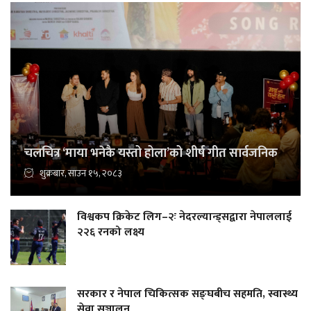
चलचित्र ‘माया भनेकै यस्तो होला’को शीर्ष गीत सार्वजनिक
शुक्रबार, साउन १५, २०८३
विश्वकप क्रिकेट लिग–२ः नेदरल्यान्ड्सद्वारा नेपाललाई
२२६ रनको लक्ष्य
सरकार र नेपाल चिकित्सक सङ्घबीच सहमति, स्वास्थ्य
सेवा सञ्चालन