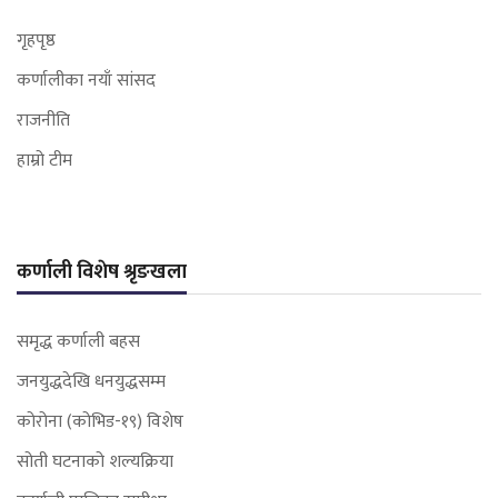
गृहपृष्ठ
कर्णालीका नयाँ सांसद
राजनीति
हाम्रो टीम
कर्णाली विशेष श्रृङखला
समृद्ध कर्णाली बहस
जनयुद्धदेखि धनयुद्धसम्म
कोरोना (कोभिड-१९) विशेष
सोती घटनाको शल्यक्रिया