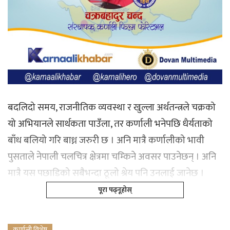
बदलिदो समय, राजनीतिक व्यवस्था र खुल्ला अर्थतन्त्रले चक्रको
यो अभियानले सार्थकता पाउँला, तर कर्णाली भनेपछि धैर्यताको
बाँध बलियो गरि बाध्न जरुरी छ । अनि मात्रै कर्णालीको भावी
पुसताले नेपाली चलचित्र क्षेत्रमा चम्किने अवसर पाउनेछन् । अनि
मात्रै यस पछाडिको सबैभन्दा ठूलो श्रेय पनि उनलाई जानेछ ।
पूरा पढ्नूहोस्
कर्णाली विशेष