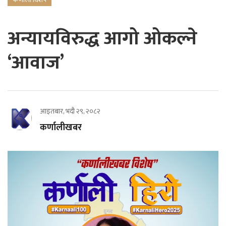
अन्यायविरुद्ध आगो ओकल्ने
‘आवाज’
आइतबार, भदौ २९, २०८२
कर्णालीखबर