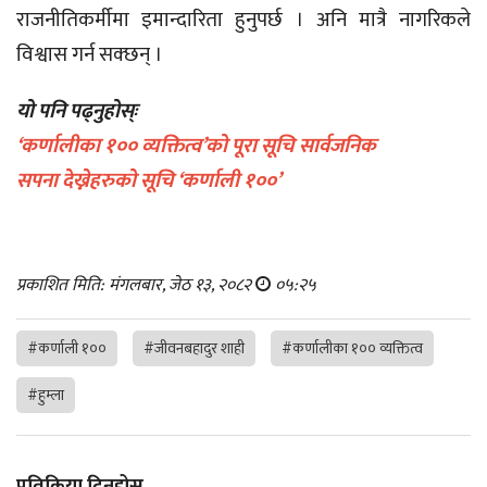
राजनीतिकर्मीमा इमान्दारिता हुनुपर्छ । अनि मात्रै नागरिकले
विश्वास गर्न सक्छन् ।
यो पनि पढ्नुहोस्ः
‘कर्णालीका १०० व्यक्तित्व’को पूरा सूचि सार्वजनिक
सपना देख्नेहरुको सूचि ‘कर्णाली १००’
प्रकाशित मिति: मंगलबार, जेठ १३, २०८२
०५:२५
#कर्णाली १००
#जीवनबहादुर शाही
#कर्णालीका १०० व्यक्तित्व
#हुम्ला