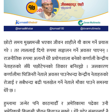
छोटो समय मुख्यमन्त्री भएका जीवन शाहीले यी काम गर्ने प्रयास
गरे । तर त्यसलाई दिगो रुपमा सञ्चालन गर्ने अवसर पाएनन् ।
राजनीतिक रुपमा अत्यन्तै धेरै प्रयोगशाला बनेको कर्णाली केन्द्रीय
नेताहरुको सँधै पछौटेपनको शिकार बनिरह्यो । जसकारण
कर्णालीमा भिजिनरी नेताले अवसर पाउनेभन्दा केन्द्रीय नेताहरुको
रोजाई र सबैभन्दा बढी चलखेल गर्ने नेताले मौका पाउने समस्या
धेरै छ ।
हुम्लामा जन्मेर पनि काठमाडौँ र अमेरिकामा पढेका उनी
अमेरिकामै बिलासी जीवन बिताउन सक्थे । धेरै पढेर संसारलाई नै