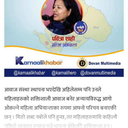
आवाज संस्था स्थापना भएदेखि अहिलेसम्म पनि उनले
महिलाहरुको शक्तिशाली आवाज बनेर अन्यायविरुद्ध आगो
ओकल्ने महिला अभियान्ताका रुपमा आफ्नो परिचय बनाएकी
छन् । मिठो शब्द नबोले पनि हुन्छ, तर महिलाहरुमाथि कहिल्यै
नमिठो व्यवहार हुनुहुन्न भन्ने भावना बोकेकी अभियान्ता हुन् ।