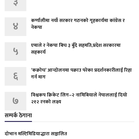
३
कर्णालीमा नयाँ सरकार गठनको गृहकार्यमा कांग्रेस र
४
नेकपा
एमाले र नेकपा बिच ३ बुँदे सहमति,प्रदेश सरकारमा
५
सहकार्य
‘कक्रोच’ आन्दोलनमा पक्राउ परेका प्रदर्शनकारीलाई रिहा
६
गर्न माग
विश्वकप क्रिकेट लिग–२ नामिबियाले नेपाललाई दियो
७
२१२ रनको लक्ष्य
सम्पर्क ठेगाना
दोभान मल्टिमिडियाद्धारा सञ्चालित