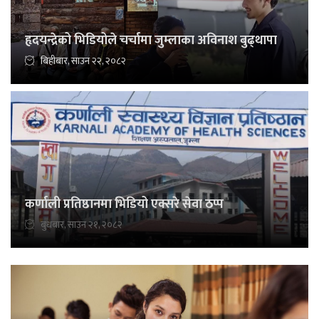
हृदयन्द्रेको भिडियोले चर्चामा जुम्लाका अविनाश बुढ्थापा
बिहीबार, साउन २२, २०८२
कर्णाली प्रतिष्ठानमा भिडियो एक्सरे सेवा ठप्प
बुधबार, साउन २१, २०८२