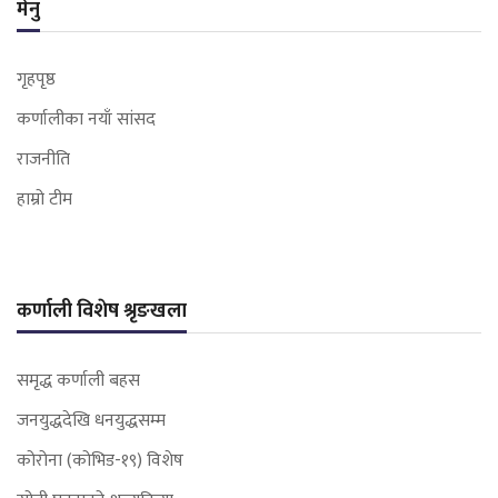
मेनु
गृहपृष्ठ
कर्णालीका नयाँ सांसद
राजनीति
हाम्रो टीम
कर्णाली विशेष श्रृङखला
समृद्ध कर्णाली बहस
जनयुद्धदेखि धनयुद्धसम्म
कोरोना (कोभिड-१९) विशेष