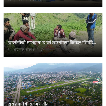
कुष्ठरोगीको आशङ्कामा छ वर्ष छाउगोठमा बिताउनु परेपछि...
आइतबार, साउन ११, २०८२
सुर्खेतमा डेंगी संक्रमण तीव्र