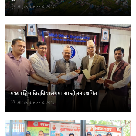
आइतबार, साउन ४, २०८२
मध्यपश्चिम विश्वविद्यालयमा आन्दोलन स्थगित
आइतबार, साउन ४, २०८२