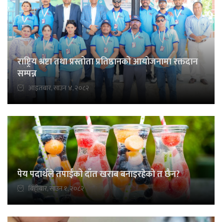
राष्ट्रिय श्रष्टा तथा प्रस्तोता प्रतिष्ठानको आयोजनामा रक्तदान
सम्पन्न
आइतबार, साउन ४, २०८२
पेय पदार्थले तपाईँको दाँत खराब बनाइरहेको त छैन?
बिहीबार, साउन १, २०८२