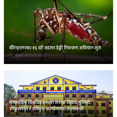
वीरेन्द्रनगरका १६ वटै वडामा डेङ्गी नियन्त्रण अभियान सुरु
बुधबार, साउन १४, २०८२
मध्यपश्चिम विश्वविद्यालयमा सरुवा विवाद चुलियो,
उपकुलपति र रजिष्ट्रार कार्यालयमा तालाबन्दी
बुधबार, साउन १४, २०८२