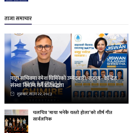
ताजा समाचार
नाट्टा सचिवमा रमेश घिमिरेको उम्मेदवारी, सदस्य–केन्द्रित
संस्था निर्माण गर्ने प्रतिबद्धता
शुक्रबार, साउन २२, २०८३
चलचित्र ‘माया भनेकै यस्तो होला’को शीर्ष गीत
सार्वजनिक