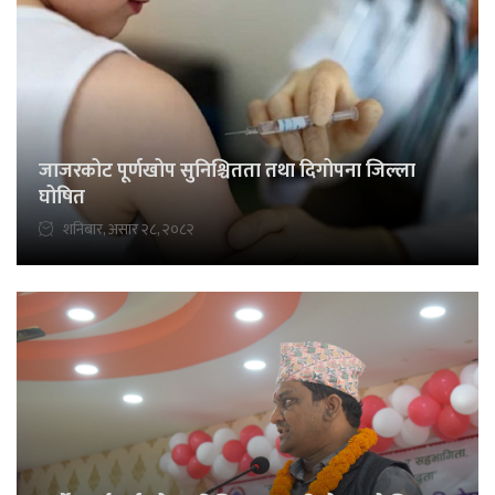
जाजरकोट पूर्णखोप सुनिश्चितता तथा दिगोपना जिल्ला
घोषित
शनिबार, असार २८, २०८२