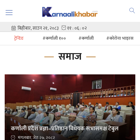
ट्रेन्डिङ
#कर्णाली १००
#कर्णाली
#कोरोना भाइरस
समाज
कर्णाली प्रदेश प्रज्ञा–प्रतिष्ठान विधेयक सभासमक्ष टेबुल
मंगलबार, जेठ २७, २०८२