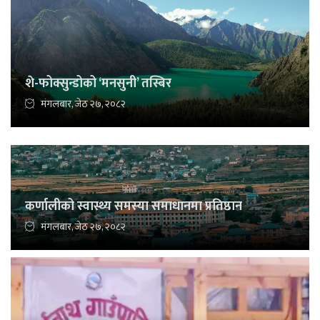
शे-फोक्सुन्डोको ‘मनसुनी’ तस्बिर
मंगलबार, जेठ २७, २०८२
कर्णालीको स्वास्थ्य समस्या समाधानमा प्रतिष्ठान
मंगलबार, जेठ २७, २०८२