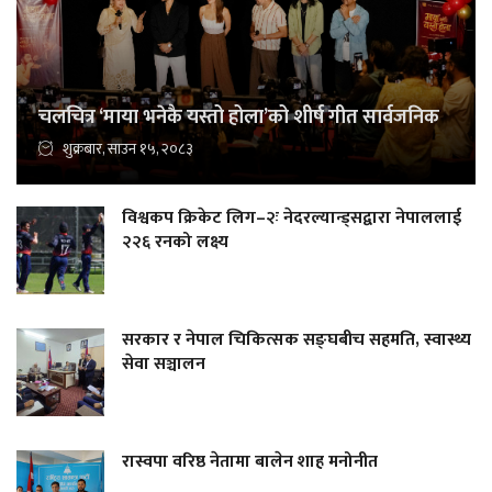
चलचित्र ‘माया भनेकै यस्तो होला’को शीर्ष गीत सार्वजनिक
शुक्रबार, साउन १५, २०८३
विश्वकप क्रिकेट लिग–२ः नेदरल्यान्ड्सद्वारा नेपाललाई
२२६ रनको लक्ष्य
सरकार र नेपाल चिकित्सक सङ्घबीच सहमति, स्वास्थ्य
सेवा सञ्चालन
रास्वपा वरिष्ठ नेतामा बालेन शाह मनोनीत