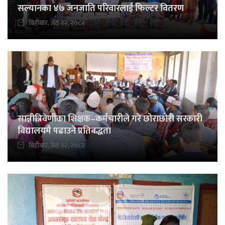
सल्यानका ४७ जनजाति परिवारलाई फिल्टर वितरण
बिहीबार, जेठ २२, २०८२
सान्नीत्रिवेणीका शिक्षक–कर्मचारीले गरे छोराछोरी सरकारी
विद्यालयमै पढाउने प्रतिबद्धता
बिहीबार, जेठ २२, २०८२