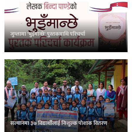
जुम्लामा 'भुइँमान्छे' पुस्तकमाथि परिचर्चा
आइतबार, जेठ २५, २०८२
सल्यानमा ३७ विद्यार्थीलाई निःशुल्क पोशाक वितरण
आइतबार, जेठ २५, २०८२