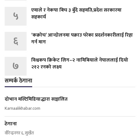
एमाले र नेकपा बिच ३ बुँदे सहमति,प्रदेश सरकारमा
५
सहकार्य
‘कक्रोच’ आन्दोलनमा पक्राउ परेका प्रदर्शनकारीलाई रिहा
६
गर्न माग
विश्वकप क्रिकेट लिग–२ नामिबियाले नेपाललाई दियो
७
२१२ रनको लक्ष्य
सम्पर्क ठेगाना
दोभान मल्टिमिडियाद्धारा सञ्चालित
Karnaalikhabar.com
ठेगाना
वीरेन्द्रनगर ६, सुर्खेत