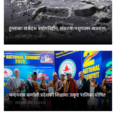
हुम्लाका खर्कहरू प्रयोगविहीन, संकटमा पशुपालन व्यवसाय
आइतबार, जेठ २५, २०८२
चन्दननाथ कर्णाली प्रदेशको शिक्षामा उत्कृष्ट पालिका घोषित
आइतबार, जेठ २५, २०८२