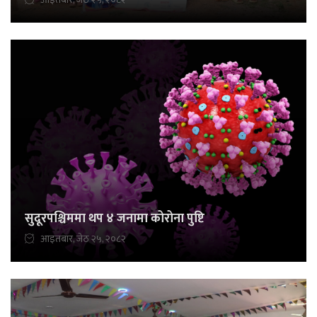
सुदूरपश्चिममा थप ४ जनामा कोरोना पुष्टि
आइतबार, जेठ २५, २०८२