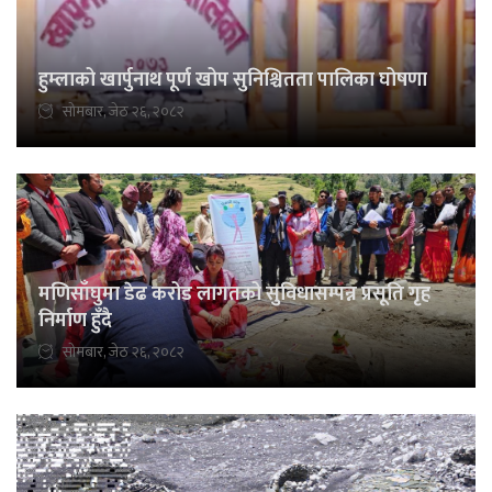
हुम्लाको खार्पुनाथ पूर्ण खोप सुनिश्चितता पालिका घोषणा
सोमबार, जेठ २६, २०८२
मणिसाँघुमा डेढ करोड लागतको सुविधासम्पन्न प्रसूति गृह
निर्माण हुँदै
सोमबार, जेठ २६, २०८२