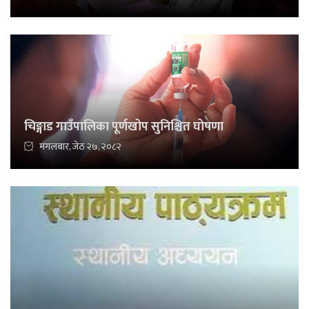
चिङ्गाड गाउँपालिका पूर्णखोप सुनिश्चित घोषणा
मंगलबार, जेठ २७, २०८२