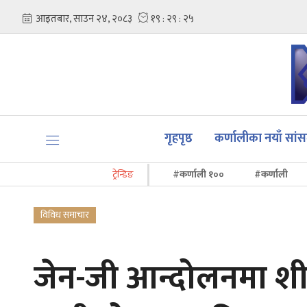
गृहपृष्ठ
कर्णालीका नयाँ सां
ट्रेन्डिङ
#कर्णाली १००
#कर्णाली
विविध समाचार
जेन-जी आन्दोलनमा श