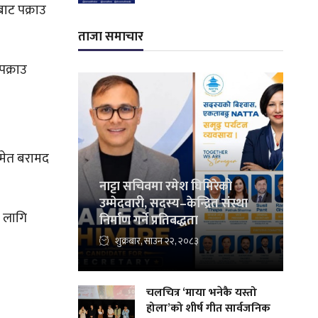
बाट पक्राउ
ताजा समाचार
पक्राउ
समेत बरामद
नाट्टा सचिवमा रमेश घिमिरेको
उम्मेदवारी, सदस्य–केन्द्रित संस्था
ो लागि
निर्माण गर्ने प्रतिबद्धता
शुक्रबार, साउन २२, २०८३
चलचित्र ‘माया भनेकै यस्तो
होला’को शीर्ष गीत सार्वजनिक