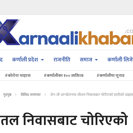
सद
कर्णाली प्रदेश
राजनीति
समाज
कर्णाली लिजे
#कोरोना भाइरस
#कर्णालीका १०० व्यक्तित्व
#कर्णालीमा चुनाव
गृहपृष्ठ
विविध समाचार
जेन-जी आन्दोलनमा शीतल निवासबाट चोरिएको हात्तीको दाह्रास
ीतल निवासबाट चोरिएको