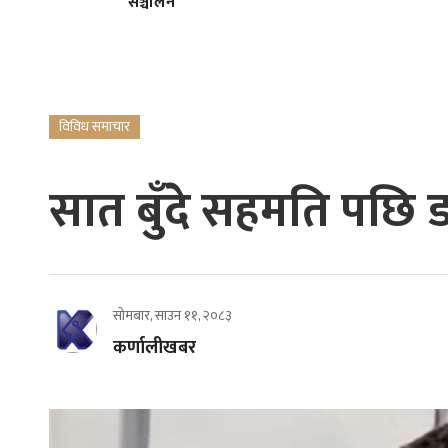
सञ्चालन
विविध समाचार
सात बुँदे सहमति पछि ड
सोमबार, साउन ११, २०८३
कर्णालीखबर