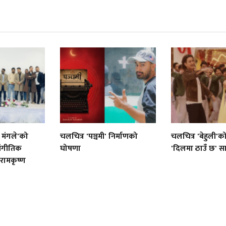
 मंगले'को
चलचित्र 'पञ्चमी' निर्माणको
चलचित्र 'बेहुली'
ंगीतिक
घोषणा
'दिलमा ठाउँ छ' स
 रामकृष्ण