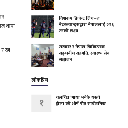
्सन
विश्वकप क्रिकेट लिग–२ः
नेदरल्यान्ड्सद्वारा नेपाललाई २२६
नोज थापा
रनको लक्ष्य
सरकार र नेपाल चिकित्सक
र रत्न
सङ्घबीच सहमति, स्वास्थ्य सेवा
सञ्चालन
लोकप्रिय
चलचित्र ‘माया भनेकै यस्तो
१
होला’को शीर्ष गीत सार्वजनिक