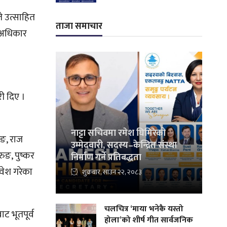
ले उत्साहित
ताजा समाचार
ज अधिकार
ी दिए ।
नाट्टा सचिवमा रमेश घिमिरेको
ुङ, राज
उम्मेदवारी, सदस्य–केन्द्रित संस्था
रुङ, पुष्कर
निर्माण गर्ने प्रतिबद्धता
वेश गरेका
शुक्रबार, साउन २२, २०८३
चलचित्र ‘माया भनेकै यस्तो
ट भूतपूर्व
होला’को शीर्ष गीत सार्वजनिक