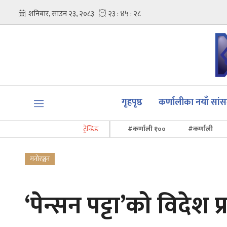
गृहपृष्ठ
कर्णालीका नयाँ सां
ट्रेन्डिङ
#कर्णाली १००
#कर्णाली
मनोरञ्जन
‘पेन्सन पट्टा’को विदेश 