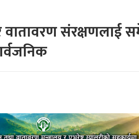
र वातावरण संरक्षणलाई समे
ार्वजनिक