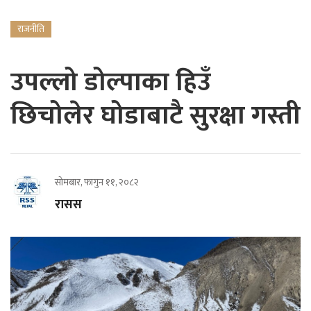
राजनीति
उपल्लो डोल्पाका हिउँ
छिचोलेर घोडाबाटै सुरक्षा गस्ती
सोमबार, फागुन ११, २०८२
रासस