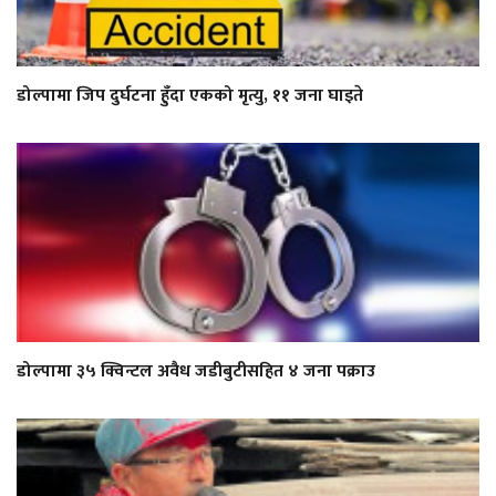
डोल्पामा जिप दुर्घटना हुँदा एकको मृत्यु, ११ जना घाइते
डोल्पामा ३५ क्विन्टल अवैध जडीबुटीसहित ४ जना पक्राउ