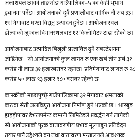
जलाशयले छार्का ताङसोङ गाउँपालिका–५ का केही भूभाग
डुबानमा पर्नेछ। आयोजनाको दुवै प्रणालीबाट वार्षिक नौ सय ३३।
१९ गिगावाट घण्टा विद्युत् उत्पादन हुनेछ । आयोजनास्थल
डोल्पाको जुफाल विमानस्थलबाट १२ किलोमिटर टाढा रहेको छ।
आयोजनाबाट उत्पादित बिजुली प्रस्तावित दुनै सबस्टेशनमा
जोडिनेछ । सो आयोजनाको कुल लागत रु एक खर्ब तीन अर्ब ३१
करोड नौ लाख ३१ हजारबराबर रहनेछ। प्रतिमेगावाट लागत रु २८
करोड ५० लाख ९३ हजार ९८० बराबर रहेको छ।
कास्कीको माछापुच्छ्रे गाउँपालिकामा ३२ मेगावाट क्षमताको
करुवा सेती जलविद्युत् आयोजना निर्माण हुने भएको छ । भारबुङ
हाइड्रोपावर डेभलपमेन्ट कम्पनी लिमिटेडले प्रवर्द्धन गर्न लागेको
सो आयोजनाको पूरक वातावरणीय प्रभाव मूल्याङ्कन प्रतिवेदन
तयार पार्ने उद्देश्यले वन तथा वातावरण मन्त्रालयले आवश्यक