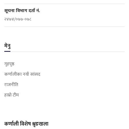
सूचना विभाग दर्ता नं.
२४७४/०७७-०७८
मेनु
गृहपृष्ठ
कर्णालीका नयाँ सांसद
राजनीति
हाम्रो टीम
कर्णाली विशेष श्रृङखला