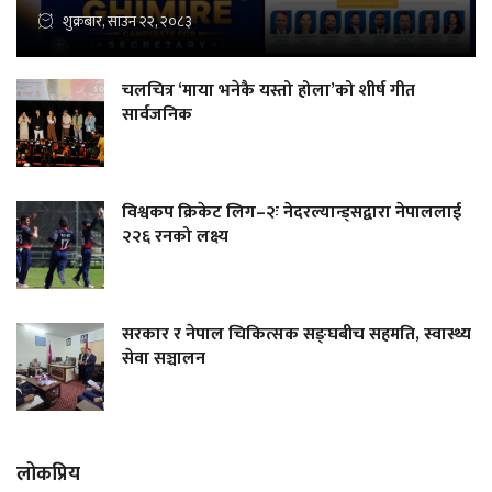
शुक्रबार, साउन २२, २०८३
चलचित्र ‘माया भनेकै यस्तो होला’को शीर्ष गीत
सार्वजनिक
विश्वकप क्रिकेट लिग–२ः नेदरल्यान्ड्सद्वारा नेपाललाई
२२६ रनको लक्ष्य
सरकार र नेपाल चिकित्सक सङ्घबीच सहमति, स्वास्थ्य
सेवा सञ्चालन
लोकप्रिय