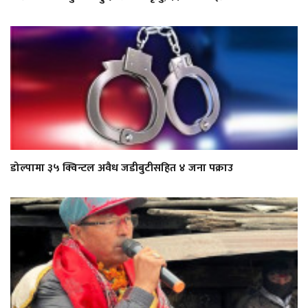
डोल्पामा ३५ क्विन्टल अवैध जडीबुटीसहित ४ जना पक्राउ