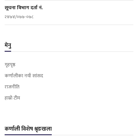
सूचना विभाग दर्ता नं.
२४७४/०७७-०७८
मेनु
गृहपृष्ठ
कर्णालीका नयाँ सांसद
राजनीति
हाम्रो टीम
कर्णाली विशेष श्रृङखला