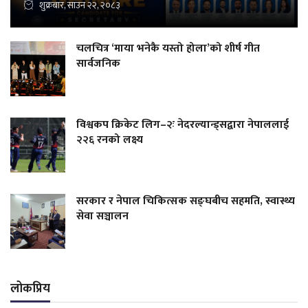
शुक्रबार, साउन २२, २०८३
चलचित्र ‘माया भनेकै यस्तो होला’को शीर्ष गीत
सार्वजनिक
विश्वकप क्रिकेट लिग–२ः नेदरल्यान्ड्सद्वारा नेपाललाई
२२६ रनको लक्ष्य
सरकार र नेपाल चिकित्सक सङ्घबीच सहमति, स्वास्थ्य
सेवा सञ्चालन
लोकप्रिय