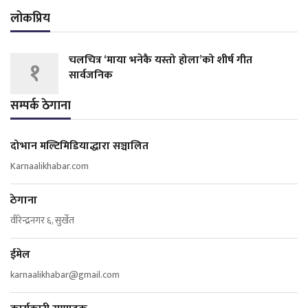
लोकप्रिय
चलचित्र ‘माया भनेकै यस्तो होला’को शीर्ष गीत
१
सार्वजनिक
सम्पर्क ठेगाना
दोभान मल्टिमिडियाद्धारा सञ्चालित
Karnaalikhabar.com
ठेगाना
वीरेन्द्रनगर ६, सुर्खेत
ईमेल
karnaalikhabar@gmail.com