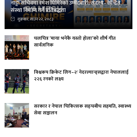
नाट्टा सचिवमा रमेश घिमिरेको उम्मेदवारी, सदस्य–केन्द्रित
संस्था निर्माण गर्ने प्रतिबद्धता
शुक्रबार, साउन २२, २०८३
चलचित्र ‘माया भनेकै यस्तो होला’को शीर्ष गीत
सार्वजनिक
विश्वकप क्रिकेट लिग–२ः नेदरल्यान्ड्सद्वारा नेपाललाई
२२६ रनको लक्ष्य
सरकार र नेपाल चिकित्सक सङ्घबीच सहमति, स्वास्थ्य
सेवा सञ्चालन