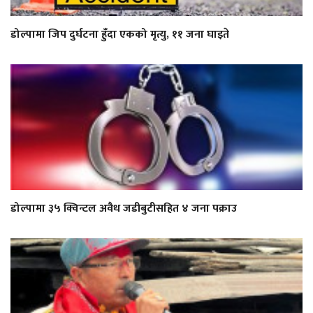
डोल्पामा जिप दुर्घटना हुँदा एकको मृत्यु, ११ जना घाइते
डोल्पामा ३५ क्विन्टल अवैध जडीबुटीसहित ४ जना पक्राउ