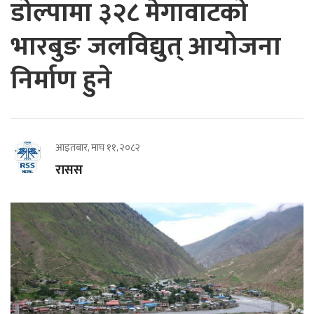
डोल्पामा ३२८ मेगावाटको
भारबुङ जलविद्युत् आयोजना
निर्माण हुने
आइतबार, माघ ११, २०८२
रासस