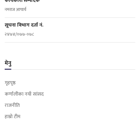
कार्यकारी सम्पादक
नमराज आचार्य
सूचना विभाग दर्ता नं.
२४७४/०७७-०७८
मेनु
गृहपृष्ठ
कर्णालीका नयाँ सांसद
राजनीति
हाम्रो टीम