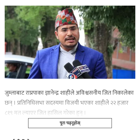
जुम्लाबाट राप्रपाका ज्ञानेन्द्र शाहीले अविश्वसनीय जित निकालेका
छन् । प्रतिनिधिसभा सदस्यमा विजयी भएका शाहीले २२ हजार
८१९ मत ल्याएर जित हासिल गरेका हुन् ।
पूरा पढ्नूहोस्