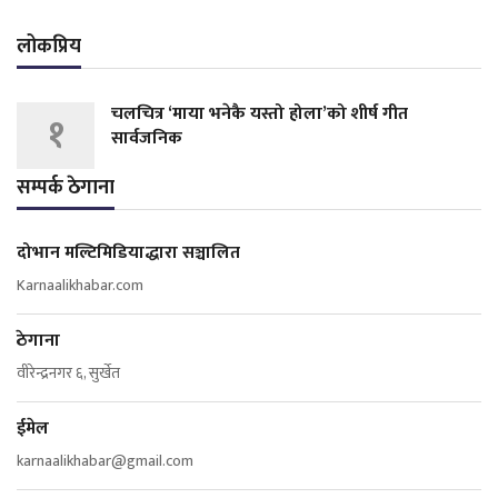
लोकप्रिय
चलचित्र ‘माया भनेकै यस्तो होला’को शीर्ष गीत
१
सार्वजनिक
सम्पर्क ठेगाना
दोभान मल्टिमिडियाद्धारा सञ्चालित
Karnaalikhabar.com
ठेगाना
वीरेन्द्रनगर ६, सुर्खेत
ईमेल
karnaalikhabar@gmail.com