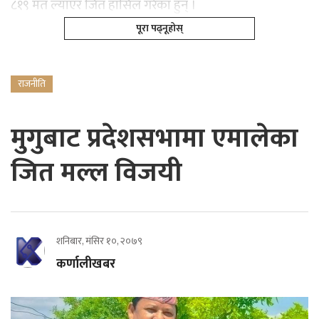
८१९ मत ल्याएर जित हासिल गरेका हुन् ।
पूरा पढ्नूहोस्
राजनीति
मुगुबाट प्रदेशसभामा एमालेका
जित मल्ल विजयी
शनिबार, मंसिर १०, २०७९
कर्णालीखबर