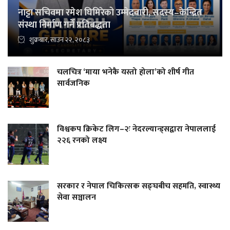
नाट्टा सचिवमा रमेश घिमिरेको उम्मेदवारी, सदस्य–केन्द्रित
संस्था निर्माण गर्ने प्रतिबद्धता
शुक्रबार, साउन २२, २०८३
चलचित्र ‘माया भनेकै यस्तो होला’को शीर्ष गीत
सार्वजनिक
विश्वकप क्रिकेट लिग–२ः नेदरल्यान्ड्सद्वारा नेपाललाई
२२६ रनको लक्ष्य
सरकार र नेपाल चिकित्सक सङ्घबीच सहमति, स्वास्थ्य
सेवा सञ्चालन