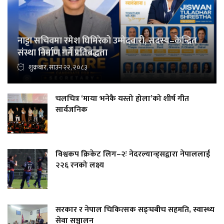
नाट्टा सचिवमा रमेश घिमिरेको उम्मेदवारी, सदस्य–केन्द्रित
संस्था निर्माण गर्ने प्रतिबद्धता
शुक्रबार, साउन २२, २०८३
चलचित्र ‘माया भनेकै यस्तो होला’को शीर्ष गीत
सार्वजनिक
विश्वकप क्रिकेट लिग–२ः नेदरल्यान्ड्सद्वारा नेपाललाई
२२६ रनको लक्ष्य
सरकार र नेपाल चिकित्सक सङ्घबीच सहमति, स्वास्थ्य
सेवा सञ्चालन