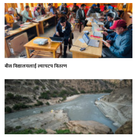
बीस विद्यालयलाई ल्यापटप वितरण