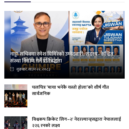
नाट्टा सचिवमा रमेश घिमिरेको उम्मेदवारी, सदस्य–केन्द्रित
संस्था निर्माण गर्ने प्रतिबद्धता
शुक्रबार, साउन २२, २०८३
चलचित्र ‘माया भनेकै यस्तो होला’को शीर्ष गीत
सार्वजनिक
विश्वकप क्रिकेट लिग–२ः नेदरल्यान्ड्सद्वारा नेपाललाई
२२६ रनको लक्ष्य