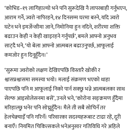
‘कोभिड–१९ लागिहाल्यो भने पनि सुरूदेखि नै लापरबाही गर्नुभएन,
आराम गर्ने, ज्वरो नापिरहने, १४ दिनसम्म घरमा बस्ने, यदि ज्वरो
घटेन भने इमर्जेन्सीमा जाने, निमोनिया हुन नदिने, शरीरमा शक्ति
बढाउन केही न केही खाइरहने गर्नुपर्छ’, बमले आफ्नो अनुभव
साट्दै भने, ‘यो बेला आफ्नो आत्मबल बढाउनुपर्छ, आफूलाई
कमजोर हुन दिनुहुँदैन।’
‘सुरूमा ज्वरोको लक्षण देखिएपछि विस्तारै खोकी र
श्वासप्रश्वासमा समस्या भयो। मलाई संक्रमण भएको थाहा
पाएपछि पनि म आफूलाई निको पार्न सक्छु भन्ने आत्मबलका साथ
सेल्फ आइसोलेसनमा बसें’, उनले भने, ‘कोरोना सङ्क्रमण हुँदैमा
मरिहाल्छु भनेर पनि सोच्नुहुँदैन। मैले ती सबै सोचिनँ तर
हेलचेक्र्याइँ पनि गरिनँ। परिवारका सदस्यहरूबाट टाढा रहें, दूरी
बनाएँ। नियमित चिकित्सकले भनेअनुसार गतिविधि गरे अहिले