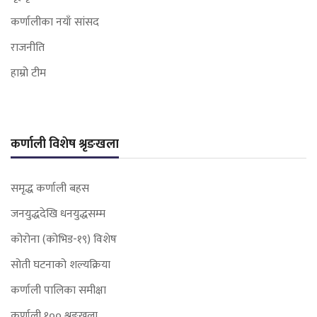
कर्णालीका नयाँ सांसद
राजनीति
हाम्रो टीम
कर्णाली विशेष श्रृङखला
समृद्ध कर्णाली बहस
जनयुद्धदेखि धनयुद्धसम्म
कोरोना (कोभिड-१९) विशेष
सोती घटनाको शल्यक्रिया
कर्णाली पालिका समीक्षा
कर्णाली १०० श्रृङ्खला