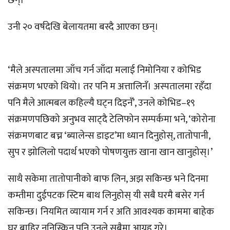
छन्।
उनी २० वर्षदेखि बेलायतमा बस्दै आएका छन्।
‘मैले अस्पतालमा जाँच गर्न जाँदा मलाई निमोनिया र कोभिड
संक्रमण भएको थियो। तर पनि म अत्तालिनँ। अस्पतालमा रहँदा
पनि मैले आत्मबल कहिल्यै घट्न दिइनँ’, उनले कोभिड–१९
संक्रमणपछिको अनुभव साट्दै टेलिफोन सम्पर्कमा भने, ‘कोरोना
संक्रमणबाट बच्न ‘ब्यालेन्स डाइट’मा ध्यान दिनुहोस्, तातोपानी,
सुप र झोलिलो पदार्थ भएको पोषणयुक्त खाना खान खानुहोस्।’
साथै सकेमा तातोपानीको बाफ लिन, अझ सकिन्छ भने दिनमा
कम्तीमा दुईपटक स्टिम बाथ लिनुहोस् यी सबै घरमै बसेर गर्न
सकिन्छ। नियमित व्यायाम गर्न र अति आवश्यक काममा बाहेक
घर बाहिर ननिस्किन पनि उनले सबैमा आग्रह गरे।