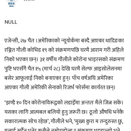
NULL
एजेन्सी, २७ चैत ।अमेरिकाको न्यूयोर्कमा बस्दै आएका धादिङका
रञ्जित गौली कोभिड १९ को संक्रमणपछि घरमै आराम गरी अहिले
निको भएका छन्। ३१ वर्षीय गौलीले कोरोना भाइरसको संक्रमण
पुष्टि भएसँगै चैत १५ (मार्च २८) देखि घरमै सेल्फ आइसोलेसनमा
बसेर आफूलाई निको बनाएका हुन्। पाँच वर्षअघि अमेरिका
आएका गौली अमेरिकी सेनाको रिजर्भ फोर्समा कार्यरत छन्।
‘झण्डै १० दिन कोरोनाविरूद्वको लडाइँमा अन्ततः मैले जित्न सकें।
यसका लागि आत्मबल बलियो हुनु जरूरी छ। ठूलो औषधि भनेकै
सकारात्मक सोच रहेछ’, गौलीले भने, ‘मुख्य कुरा म तन्दुरुस्त छु,
मलाई सर्दैन भनेर कसैले नसोच्नुहोला र संक्रमण भइहाल्यो भने