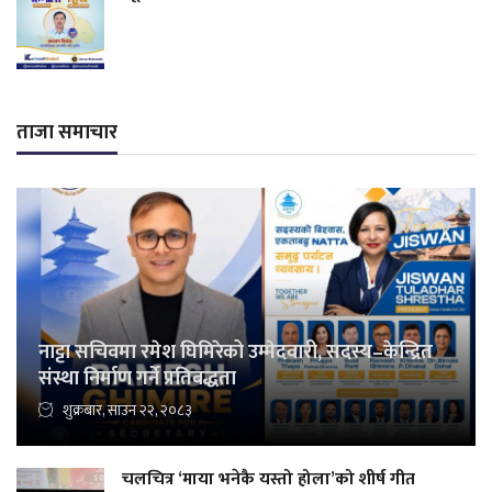
ताजा समाचार
नाट्टा सचिवमा रमेश घिमिरेको उम्मेदवारी, सदस्य–केन्द्रित
संस्था निर्माण गर्ने प्रतिबद्धता
शुक्रबार, साउन २२, २०८३
चलचित्र ‘माया भनेकै यस्तो होला’को शीर्ष गीत