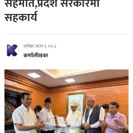
सहमति,प्रदेश सरकारमा
सहकार्य
शनिबार, साउन ९, २०८३
कर्णालीखबर