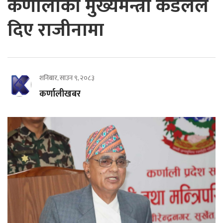
कर्णालीका मुख्यमन्त्री कँडेलले
दिए राजीनामा
शनिबार, साउन ९, २०८३
कर्णालीखबर