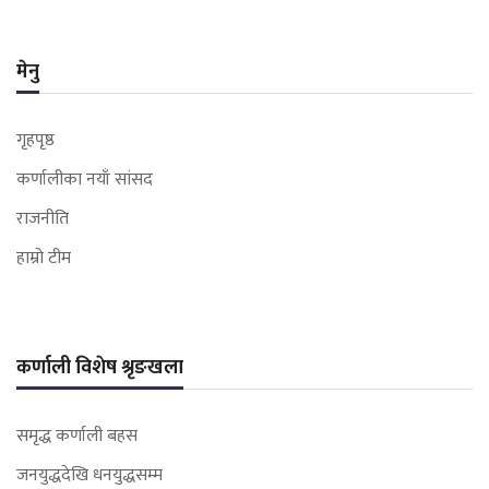
मेनु
गृहपृष्ठ
कर्णालीका नयाँ सांसद
राजनीति
हाम्रो टीम
कर्णाली विशेष श्रृङखला
समृद्ध कर्णाली बहस
जनयुद्धदेखि धनयुद्धसम्म