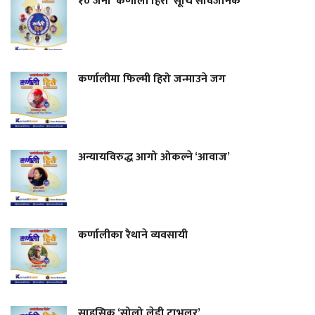
१० जना ‘कर्णाली हिरो’ सूचि सार्वजनिक
कर्णालीमा फिल्मी हिरो जन्माउने जग
अन्यायविरुद्ध आगो ओकल्ने ‘आवाज’
कर्णालीका रैथाने व्यवसायी
साहसिक ‘सोलो लेडी ट्राभलर’