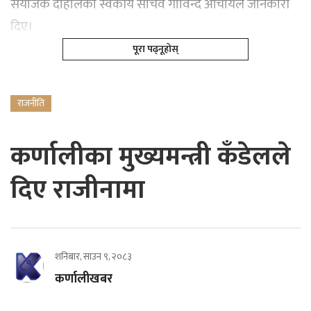
संयोजक दाहालका स्वकीय सचिव गोविन्द आचार्यले जानकारी
दिए।
पूरा पढ्नूहोस्
राजनीति
कर्णालीका मुख्यमन्त्री कँडेलले
दिए राजीनामा
शनिबार, साउन ९, २०८३
कर्णालीखबर