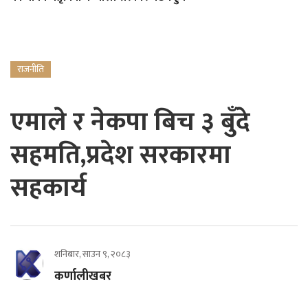
राजनीति
एमाले र नेकपा बिच ३ बुँदे
सहमति,प्रदेश सरकारमा
सहकार्य
शनिबार, साउन ९, २०८३
कर्णालीखबर