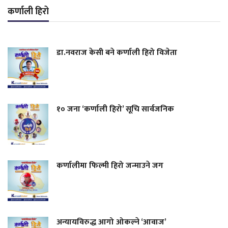
कर्णाली हिरो
डा.नवराज केसी बने कर्णाली हिरो विजेता
१० जना ‘कर्णाली हिरो’ सूचि सार्वजनिक
कर्णालीमा फिल्मी हिरो जन्माउने जग
अन्यायविरुद्ध आगो ओकल्ने ‘आवाज’