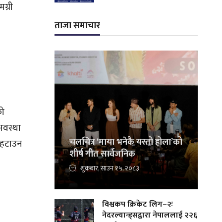
ग्री
ताजा समाचार
को
 अवस्था
चलचित्र ‘माया भनेकै यस्तो होला’को
ी हटाउन
शीर्ष गीत सार्वजनिक
शुक्रबार, साउन १५, २०८३
विश्वकप क्रिकेट लिग–२ः
नेदरल्यान्ड्सद्वारा नेपाललाई २२६