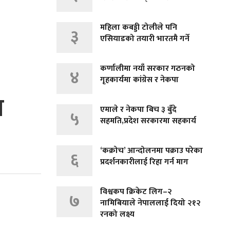
महिला कबड्डी टोलीले पनि
३
एसियाडको तयारी भारतमै गर्ने
कर्णालीमा नयाँ सरकार गठनको
४
गृहकार्यमा कांग्रेस र नेकपा
ा
एमाले र नेकपा बिच ३ बुँदे
५
सहमति,प्रदेश सरकारमा सहकार्य
‘कक्रोच’ आन्दोलनमा पक्राउ परेका
६
प्रदर्शनकारीलाई रिहा गर्न माग
विश्वकप क्रिकेट लिग–२
७
नामिबियाले नेपाललाई दियो २१२
रनको लक्ष्य