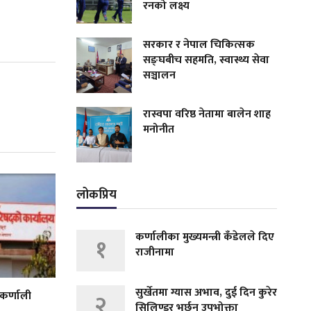
रनको लक्ष्य
सरकार र नेपाल चिकित्सक
सङ्घबीच सहमति, स्वास्थ्य सेवा
सञ्चालन
रास्वपा वरिष्ठ नेतामा बालेन शाह
मनोनीत
लोकप्रिय
कर्णालीका मुख्यमन्त्री कँडेलले दिए
१
राजीनामा
सुर्खेतमा ग्यास अभाव, दुई दिन कुरेर
 कर्णाली
२
सिलिण्डर भर्छन् उपभोक्ता