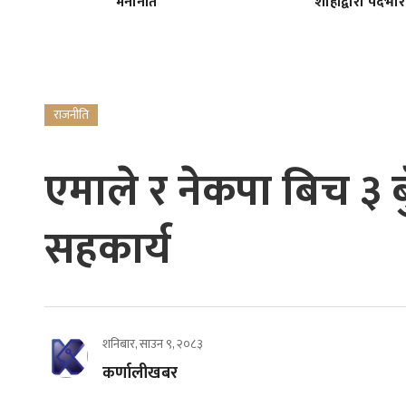
मनोनीत
शाहीद्वारा पदभार
राजनीति
एमाले र नेकपा बिच ३ ब
सहकार्य
शनिबार, साउन ९, २०८३
कर्णालीखबर