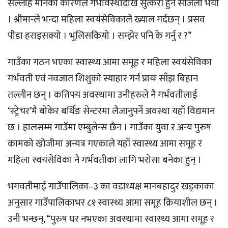
सल्लाह मानेका कारणले गर्भावस्थादेखि सुत्केरी हुन सजिलो भयो
। श्रीमान्ले भन्दा महिला स्वयंसेविकाले ख्याल गर्दछन् । प्रसव
पीडा हराइसक्यो । भुलिसकियो । सम्झेर पनि के गर्नु र ?”
गाउँका गठन भएका स्वास्थ्य आमा समूह र महिला स्वयंसेविका
गर्भवती एवं नवजात शिशुको स्याहार गर्न प्रायः साँझ बिहान
तल्लीन छन् । कतिपय अवस्थामा उनीहरुले नै गर्भवतीलाई
‘स्ट्रेचर’मै बोकेर बर्थिङ सेन्टरमा लैजानुपर्ने अवस्था यहाँ विद्यमान
छ । हालसम्म गाउँमा एम्बुलेन्स छैन । गाउँका युवा र अन्य पुरुष
कामको खोजीमा अन्यत्र गएकाले यहाँ स्वास्थ्य आमा समूह र
महिला स्वयंसेविका नै गर्भवतीका लागि भरोसा बनेका हुन् ।
भगवतीमाई गाउँपालिका–३ का वडाध्यक्ष मानबहादुर खड्काका
अनुसार गाउँपालिकाभर ८१ स्वास्थ्य आमा समूह क्रियाशील छन् ।
उनी भन्छन्, “पुरुष घर नभएका अवस्थामा स्वास्थ्य आमा समूह र