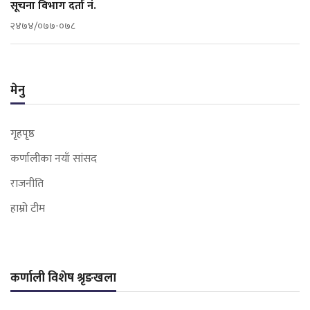
सूचना विभाग दर्ता नं.
२४७४/०७७-०७८
मेनु
गृहपृष्ठ
कर्णालीका नयाँ सांसद
राजनीति
हाम्रो टीम
कर्णाली विशेष श्रृङखला