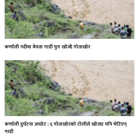
कर्णाली नदीमा बेपत्ता गाडी पुनः खोज्दै गोताखोर
कर्णाली दुर्घटना अपडेट : ६ गोताखोरको टोलीले खोज्दा पनि भेटिएन्
गाडी