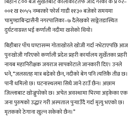
बिहान ८ः०० बजे सुर्खेतबाट कालीकोटतर्फ जाँदै गरेको क प्र ०२–
००१ ख १०५५ नम्बरको फोर्स गाडी ११ः३० बजेको समयमा
चामुण्डाबिन्द्रासैनी नगरपालिका–७ दैलेखको साङ्गेतडास्थित
दुर्घटनाग्रस्त भई कर्णाली नदीमा खसेको थियो।
बिहीबार पाँच घण्टासम्म गोताखोरले खोजी गर्दा नभेटाएपछि आज
पुनःखोजी गरिएको कर्णाली प्रदेश प्रहरी कार्यालय सुर्खेतका प्रहरी
नायब महानिरीक्षक जयराज सापकोटाले जानकारी दिए। उनले
भने, “जलसतह मात्र बढेको छैन, नदीको बेग पनि त्यत्तिकै तीव्र छ।
पानी धमिलो छ। घटनास्थलमा सिधै जाने ठाउँ छैन। अछाम
जिल्लाबाट खोज्नुपरेको छ। अचेत अवस्थामा भिरमा अड्केका एक
जना पुरुषको उद्धार गरी अस्पताल पुर्‍याउँदै गर्दा मृत्यु भएको छ।
मृतकको ठेगाना खुल्न सकेको छैन।”