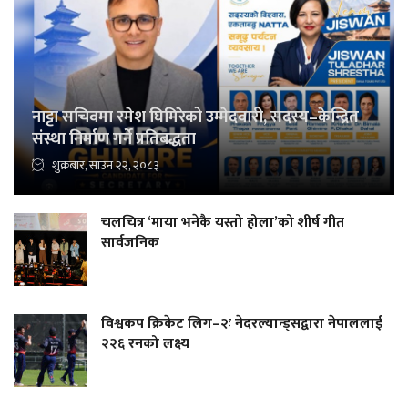
नाट्टा सचिवमा रमेश घिमिरेको उम्मेदवारी, सदस्य–केन्द्रित
संस्था निर्माण गर्ने प्रतिबद्धता
शुक्रबार, साउन २२, २०८३
चलचित्र ‘माया भनेकै यस्तो होला’को शीर्ष गीत
सार्वजनिक
विश्वकप क्रिकेट लिग–२ः नेदरल्यान्ड्सद्वारा नेपाललाई
२२६ रनको लक्ष्य