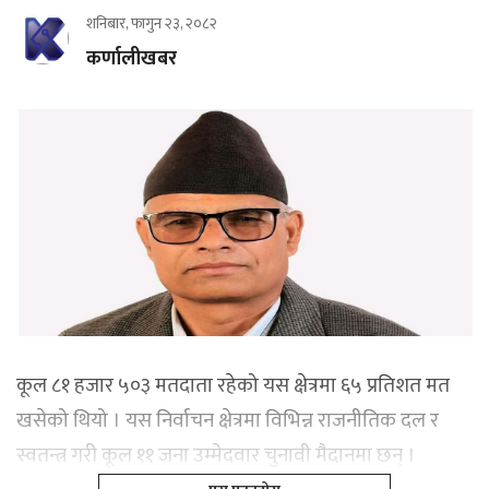
शनिबार, फागुन २३, २०८२
कर्णालीखबर
कूल ८१ हजार ५०३ मतदाता रहेको यस क्षेत्रमा ६५ प्रतिशत मत
खसेको थियो । यस निर्वाचन क्षेत्रमा विभिन्न राजनीतिक दल र
स्वतन्त्र गरी कूल ११ जना उम्मेदवार चुनावी मैदानमा छन् ।