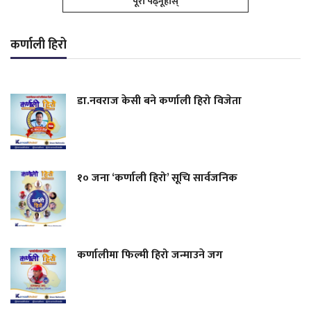
पूरा पढ्नूहोस्
कर्णाली हिरो
डा.नवराज केसी बने कर्णाली हिरो विजेता
१० जना ‘कर्णाली हिरो’ सूचि सार्वजनिक
कर्णालीमा फिल्मी हिरो जन्माउने जग