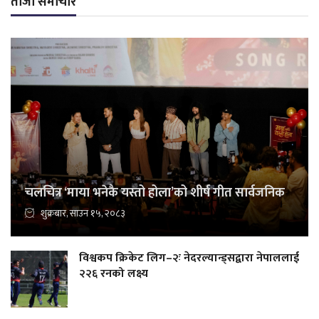
ताजा समाचार
चलचित्र ‘माया भनेकै यस्तो होला’को शीर्ष गीत सार्वजनिक
शुक्रबार, साउन १५, २०८३
विश्वकप क्रिकेट लिग–२ः नेदरल्यान्ड्सद्वारा नेपाललाई
२२६ रनको लक्ष्य