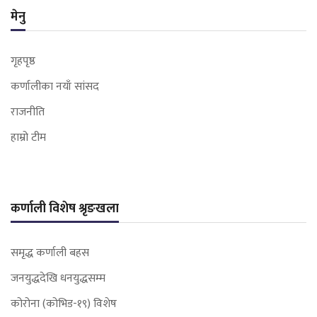
मेनु
गृहपृष्ठ
कर्णालीका नयाँ सांसद
राजनीति
हाम्रो टीम
कर्णाली विशेष श्रृङखला
समृद्ध कर्णाली बहस
जनयुद्धदेखि धनयुद्धसम्म
कोरोना (कोभिड-१९) विशेष