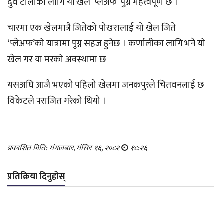
दुवैै टोलीका लागि यो खेल ‘प्लेअफ’ पुग्न महत्त्वपूर्ण छ ।
चारमा एक खेलमात्रै जितेको पोखरालाई यो खेल जिते
‘प्लेअफ’को यात्रामा पुग्न सहज हुनेछ । कर्णालीका लागि भने यो
खेल गर या मरको अवस्थामा छ ।
यसअघि आजै भएको पहिलो खेलमा जनकपुरले चितवनलाई छ
विकेटले पराजित गरेको थियो ।
प्रकाशित मिति: मंगलबार, मंसिर १६, २०८२
१८:२६
प्रतिक्रिया दिनुहोस्