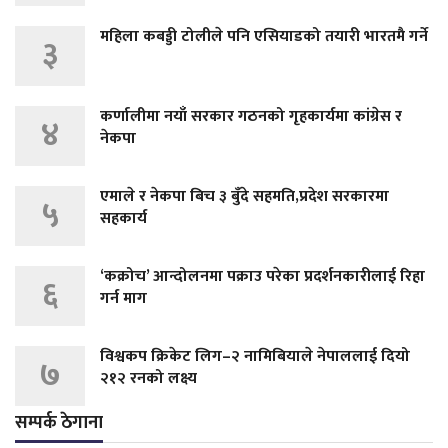
महिला कबड्डी टोलीले पनि एसियाडको तयारी भारतमै गर्ने
३
कर्णालीमा नयाँ सरकार गठनको गृहकार्यमा कांग्रेस र
४
नेकपा
एमाले र नेकपा बिच ३ बुँदे सहमति,प्रदेश सरकारमा
५
सहकार्य
‘कक्रोच’ आन्दोलनमा पक्राउ परेका प्रदर्शनकारीलाई रिहा
६
गर्न माग
विश्वकप क्रिकेट लिग–२ नामिबियाले नेपाललाई दियो
७
२१२ रनको लक्ष्य
सम्पर्क ठेगाना