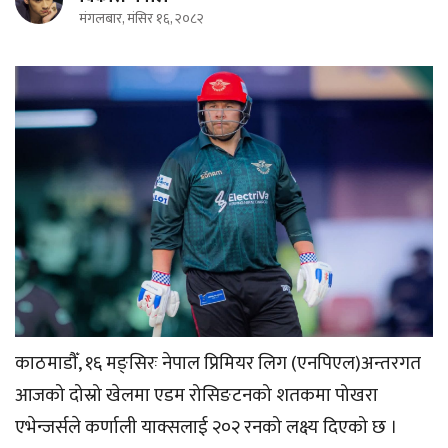
मंगलबार, मंसिर १६, २०८२
काठमाडौँ, १६ मङ्सिरः नेपाल प्रिमियर लिग (एनपिएल)अन्तरगत
आजको दोस्रो खेलमा एडम रोसिङटनको शतकमा पोखरा
एभेन्जर्सले कर्णाली याक्सलाई २०२ रनको लक्ष्य दिएको छ ।