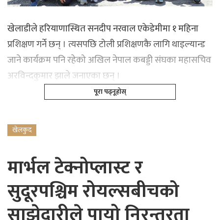
खेलाडीले हरियाणास्थित सनदीप नरवाल एकेडेमीमा १ महिना
प्रशिक्षण गर्ने छन् । त्यसपछि टोली प्रशिक्षणकै लागि थाइल्यान्ड
जाने कार्यक्रम पनि रहेको अखिल नेपाल कबड्डी संघका महासचिव
अरविन्दकुमार झाले जनाएका छन् ।
पूरा पढ्नूहोस्
खेलकुद
मार्भल टेक्नोप्लास्ट र
सुदूरपश्चिम रोयल्सबीचको
साझेदारीले पायो निरन्तरता