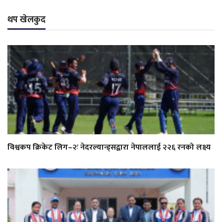
थप खेलकुद
विश्वकप क्रिकेट लिग–२ः नेदरल्यान्ड्सद्वारा नेपाललाई २२६ रनको लक्ष्य