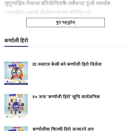
सुदूरपश्चिम रोयल्स प्रतियोगिताकै सबैभन्दा ठूलो समर्थक
(फ्यानबेस) भएको टोलीका रूपमा परिचित छ।
पूरा पढ्नूहोस्
कर्णाली हिरो
डा.नवराज केसी बने कर्णाली हिरो विजेता
१० जना ‘कर्णाली हिरो’ सूचि सार्वजनिक
कर्णालीमा फिल्मी हिरो जन्माउने जग