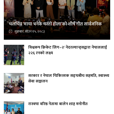
चलचित्र ‘माया भनेकै यस्तो होला’को शीर्ष गीत सार्वजनिक
शुक्रबार, साउन १५, २०८३
विश्वकप क्रिकेट लिग–२ः नेदरल्यान्ड्सद्वारा नेपाललाई
२२६ रनको लक्ष्य
सरकार र नेपाल चिकित्सक सङ्घबीच सहमति, स्वास्थ्य
सेवा सञ्चालन
रास्वपा वरिष्ठ नेतामा बालेन शाह मनोनीत