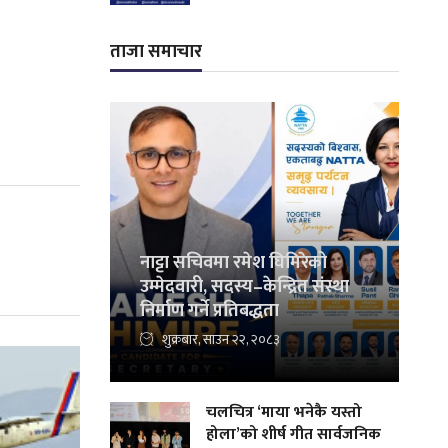
ताजा समाचार
नाट्टा सचिवमा रमेश घिमिरेको
उम्मेदवारी, सदस्य–केन्द्रित संस्था
निर्माण गर्ने प्रतिबद्धता
शुक्रबार, साउन २२, २०८३
चलचित्र ‘माया भनेकै यस्तो
होला’को शीर्ष गीत सार्वजनिक