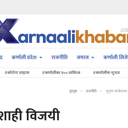
सद
कर्णाली प्रदेश
राजनीति
समाज
कर्णाली लिजे
#कोरोना भाइरस
#कर्णालीका १०० व्यक्तित्व
#कर्णालीमा चुनाव
गृहपृष्ठ
राजनीति
मुगुमा कांग्रेसक
ग शाही विजयी