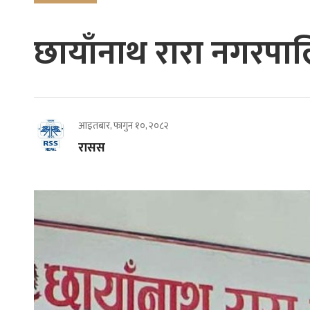
छायाँनाथ रारा नगरपालि
आइतबार, फागुन १०, २०८२
रासस