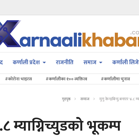
सद
कर्णाली प्रदेश
राजनीति
समाज
कर्णाली लिजे
#कोरोना भाइरस
#कर्णालीका १०० व्यक्तित्व
#कर्णालीमा चुनाव
गृहपृष्ठ
समाज
मुगु केन्द्रबिन्दु बनाएर ४.८ म्
४.८ म्याग्निच्युडको भूकम्प