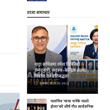
ताजा समाचार
नाट्टा सचिवमा रमेश घिमिरेको
उम्मेदवारी, सदस्य–केन्द्रित संस्था
निर्माण गर्ने प्रतिबद्धता
शुक्रबार, साउन २२, २०८३
चलचित्र ‘माया भनेकै यस्तो
होला’को शीर्ष गीत सार्वजनिक