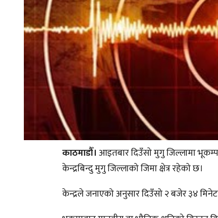
काठमाडौँ।
आइतबार दिउँसो मुगु जिल्लामा भूकम्प
केन्द्रबिन्दु मुगु जिल्लाको जिमा क्षेत्र रहेको छ।
केन्द्रले जनाएको अनुसार दिउँसो २ बजेर ३४ मिनेट