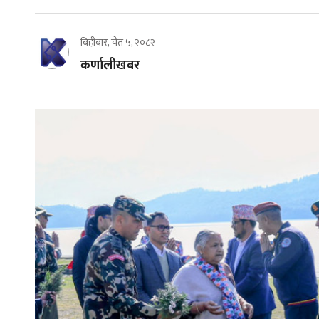
बिहीबार, चैत ५, २०८२
कर्णालीखबर