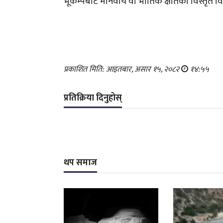
भूकम्पबाट मानवीय वा भौतिक क्षतिको विस्तृत
प्रकाशित मिति: आइतबार, असार १५, २०८२
१४:५५
प्रतिक्रिया दिनुहोस्
थप समाज