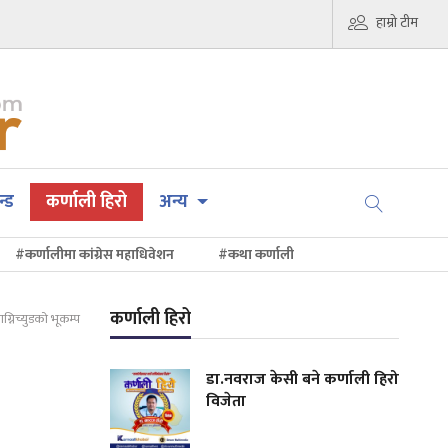
हाम्रो टीम
न्ड
कर्णाली हिरो
अन्य
#कर्णालीमा कांग्रेस महाधिवेशन
#कथा कर्णाली
कर्णाली हिरो
याग्निच्युडको भूकम्प
डा.नवराज केसी बने कर्णाली हिरो
विजेता