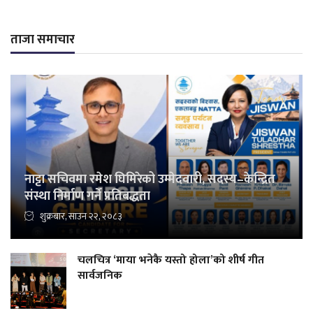
ताजा समाचार
नाट्टा सचिवमा रमेश घिमिरेको उम्मेदवारी, सदस्य–केन्द्रित
संस्था निर्माण गर्ने प्रतिबद्धता
शुक्रबार, साउन २२, २०८३
चलचित्र ‘माया भनेकै यस्तो होला’को शीर्ष गीत
सार्वजनिक