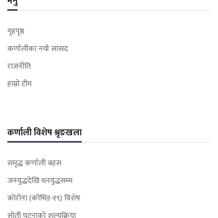
मेनु
गृहपृष्ठ
कर्णालीका नयाँ सांसद
राजनीति
हाम्रो टीम
कर्णाली विशेष श्रृङखला
समृद्ध कर्णाली बहस
जनयुद्धदेखि धनयुद्धसम्म
कोरोना (कोभिड-१९) विशेष
सोती घटनाको शल्यक्रिया