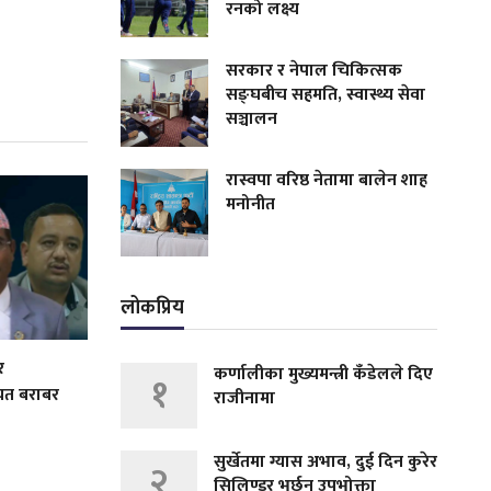
रनको लक्ष्य
सरकार र नेपाल चिकित्सक
सङ्घबीच सहमति, स्वास्थ्य सेवा
सञ्चालन
रास्वपा वरिष्ठ नेतामा बालेन शाह
मनोनीत
लोकप्रिय
र
कर्णालीका मुख्यमन्त्री कँडेलले दिए
१
यत बराबर
राजीनामा
सुर्खेतमा ग्यास अभाव, दुई दिन कुरेर
२
सिलिण्डर भर्छन् उपभोक्ता