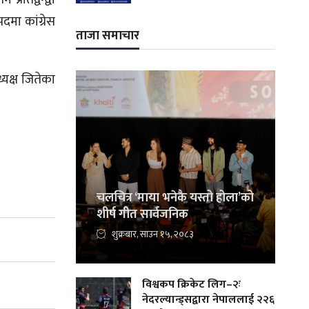
मा कांग्रेस
ताजा समाचार
यक्ष जितेका
चलचित्र ‘माया भनेकै यस्तो होला’को
शीर्ष गीत सार्वजनिक
शुक्रबार, साउन १५, २०८३
विश्वकप क्रिकेट लिग–२ः
नेदरल्यान्ड्सद्वारा नेपाललाई २२६