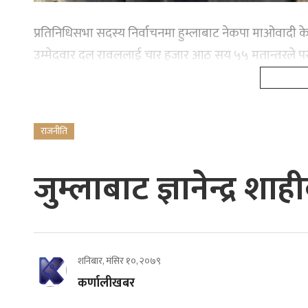
प्रतिनिधिसभा सदस्य निर्वाचनमा हुम्लाबाट नेकपा माओवादी केन
उम्मेदवार दल रावललाई चार हजार आठ सय ५५ मतान्तरले परा
राजनीति
जुम्लाबाट ज्ञानेन्द्र 
शनिबार, मंसिर १०, २०७९
कर्णालीखबर