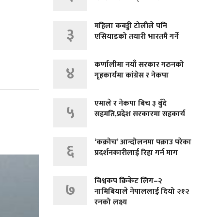
महिला कबड्डी टोलीले पनि
३
एसियाडको तयारी भारतमै गर्ने
कर्णालीमा नयाँ सरकार गठनको
४
गृहकार्यमा कांग्रेस र नेकपा
एमाले र नेकपा बिच ३ बुँदे
५
सहमति,प्रदेश सरकारमा सहकार्य
‘कक्रोच’ आन्दोलनमा पक्राउ परेका
६
प्रदर्शनकारीलाई रिहा गर्न माग
विश्वकप क्रिकेट लिग–२
७
नामिबियाले नेपाललाई दियो २१२
रनको लक्ष्य