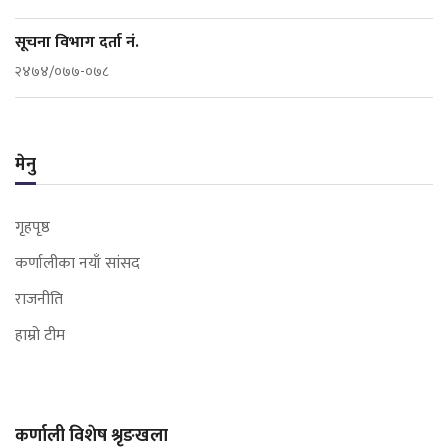
सूचना विभाग दर्ता नं.
२४७४/०७७-०७८
मेनु
गृहपृष्ठ
कर्णालीका नयाँ सांसद
राजनीति
हाम्रो टीम
कर्णाली विशेष श्रृङखला