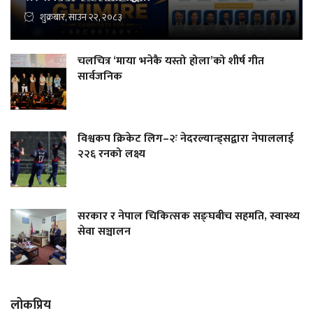
शुक्रबार, साउन २२, २०८३
चलचित्र ‘माया भनेकै यस्तो होला’को शीर्ष गीत
सार्वजनिक
विश्वकप क्रिकेट लिग–२ः नेदरल्यान्ड्सद्वारा नेपाललाई
२२६ रनको लक्ष्य
सरकार र नेपाल चिकित्सक सङ्घबीच सहमति, स्वास्थ्य
सेवा सञ्चालन
लोकप्रिय