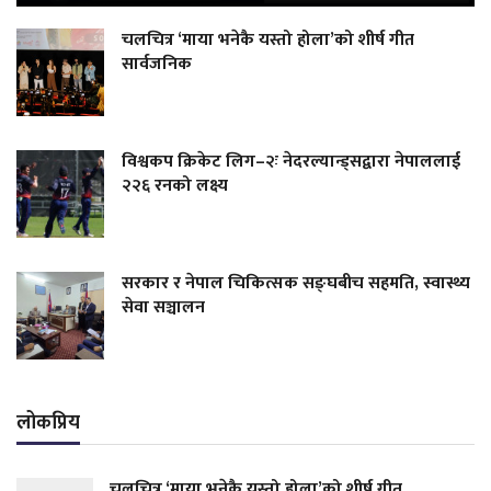
चलचित्र ‘माया भनेकै यस्तो होला’को शीर्ष गीत
सार्वजनिक
विश्वकप क्रिकेट लिग–२ः नेदरल्यान्ड्सद्वारा नेपाललाई
२२६ रनको लक्ष्य
सरकार र नेपाल चिकित्सक सङ्घबीच सहमति, स्वास्थ्य
सेवा सञ्चालन
लोकप्रिय
चलचित्र ‘माया भनेकै यस्तो होला’को शीर्ष गीत