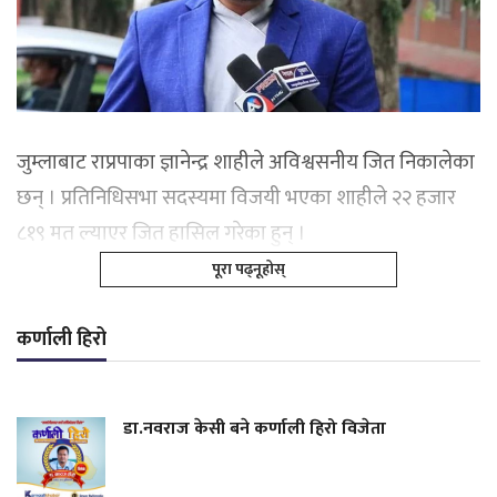
जुम्लाबाट राप्रपाका ज्ञानेन्द्र शाहीले अविश्वसनीय जित निकालेका
छन् । प्रतिनिधिसभा सदस्यमा विजयी भएका शाहीले २२ हजार
८१९ मत ल्याएर जित हासिल गरेका हुन् ।
पूरा पढ्नूहोस्
कर्णाली हिरो
डा.नवराज केसी बने कर्णाली हिरो विजेता