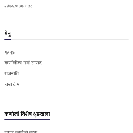
२४७४/०७७-०७८
मेनु
गृहपृष्ठ
कर्णालीका नयाँ सांसद
राजनीति
हाम्रो टीम
कर्णाली विशेष श्रृङखला
समृद्ध कर्णाली बहस