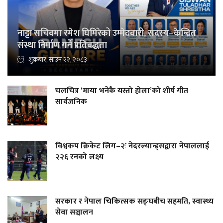
नाट्टा सचिवमा रमेश घिमिरेको उम्मेदवारी, सदस्य–केन्द्रित
संस्था निर्माण गर्ने प्रतिबद्धता
शुक्रबार, साउन २२, २०८३
चलचित्र ‘माया भनेकै यस्तो होला’को शीर्ष गीत
सार्वजनिक
विश्वकप क्रिकेट लिग–२ः नेदरल्यान्ड्सद्वारा नेपाललाई
२२६ रनको लक्ष्य
सरकार र नेपाल चिकित्सक सङ्घबीच सहमति, स्वास्थ्य
सेवा सञ्चालन