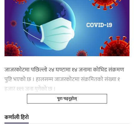
जाजरकोटमा पछिल्लो २४ घण्टामा १४ जनामा कोभिड संक्रमण
पुष्टि भएको छ । हालसम्म जाजरकोटमा संक्रमितको संख्या १
हजार ११९ जना पुगेको छ ।
पूरा पढ्नूहोस्
कर्णाली हिरो