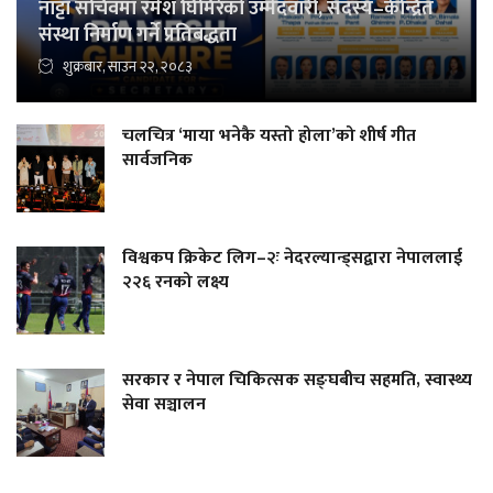
नाट्टा सचिवमा रमेश घिमिरेको उम्मेदवारी, सदस्य–केन्द्रित
संस्था निर्माण गर्ने प्रतिबद्धता
शुक्रबार, साउन २२, २०८३
चलचित्र ‘माया भनेकै यस्तो होला’को शीर्ष गीत
सार्वजनिक
विश्वकप क्रिकेट लिग–२ः नेदरल्यान्ड्सद्वारा नेपाललाई
२२६ रनको लक्ष्य
सरकार र नेपाल चिकित्सक सङ्घबीच सहमति, स्वास्थ्य
सेवा सञ्चालन