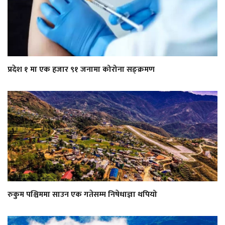
प्रदेश १ मा एक हजार ९१ जनामा कोरोना सङ्क्रमण
रुकुम पश्चिममा साउन एक गतेसम्म निषेधाज्ञा थपियो