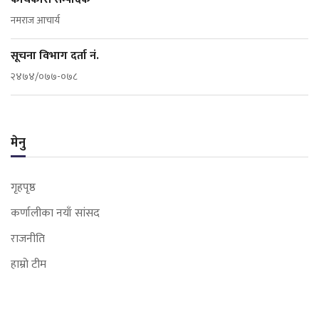
नमराज आचार्य
सूचना विभाग दर्ता नं.
२४७४/०७७-०७८
मेनु
गृहपृष्ठ
कर्णालीका नयाँ सांसद
राजनीति
हाम्रो टीम