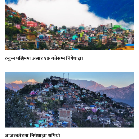
रुकुम पश्चिममा असार १७ गतेसम्म निषेधाज्ञा
जाजरकोटमा निषेधाज्ञा थपियो