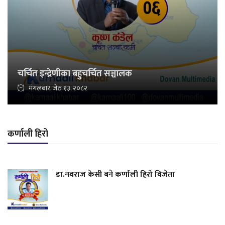
चर्चित इन्द्रेणीका बहुचर्चित सञ्चालक
मंगलबार, जेठ १३, २०८२
कर्णाली हिरो
डा.नवराज केसी बने कर्णाली हिरो विजेता