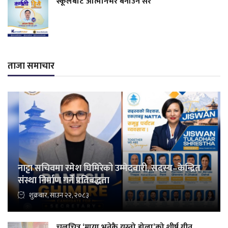
स्कूलबाटै आत्मनिर्भर बनाउने सर
ताजा समाचार
नाट्टा सचिवमा रमेश घिमिरेको उम्मेदवारी, सदस्य–केन्द्रित
संस्था निर्माण गर्ने प्रतिबद्धता
शुक्रबार, साउन २२, २०८३
चलचित्र ‘माया भनेकै यस्तो होला’को शीर्ष गीत