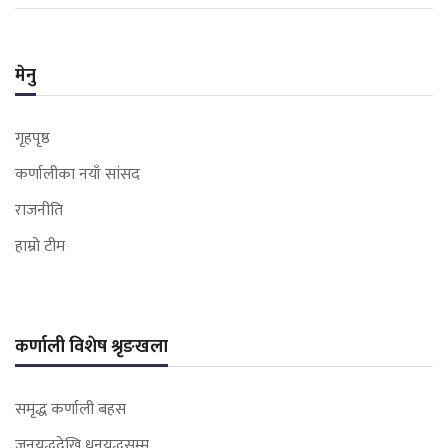
मेनु
गृहपृष्ठ
कर्णालीका नयाँ सांसद
राजनीति
हाम्रो टीम
कर्णाली विशेष श्रृङखला
समृद्ध कर्णाली बहस
जनयुद्धदेखि धनयुद्धसम्म