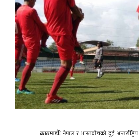
काठमाडौँः
नेपाल र भारतबीचको दुई अन्तर्राष्ट्रि