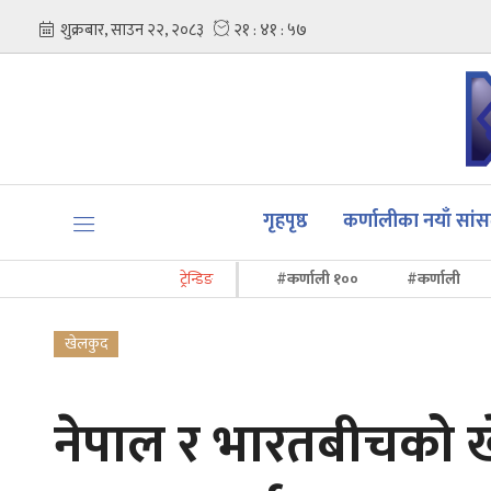
गृहपृष्ठ
कर्णालीका नयाँ सां
ट्रेन्डिङ
#कर्णाली १००
#कर्णाली
खेलकुद
नेपाल र भारतबीचको खे