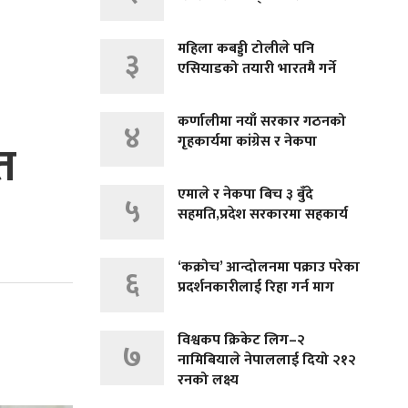
महिला कबड्डी टोलीले पनि
३
एसियाडको तयारी भारतमै गर्ने
कर्णालीमा नयाँ सरकार गठनको
४
गृहकार्यमा कांग्रेस र नेकपा
त
एमाले र नेकपा बिच ३ बुँदे
५
सहमति,प्रदेश सरकारमा सहकार्य
‘कक्रोच’ आन्दोलनमा पक्राउ परेका
६
प्रदर्शनकारीलाई रिहा गर्न माग
विश्वकप क्रिकेट लिग–२
७
नामिबियाले नेपाललाई दियो २१२
रनको लक्ष्य