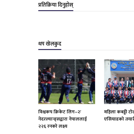
प्रतिक्रिया दिनुहोस्
थप खेलकुद
विश्वकप क्रिकेट लिग–२ः
महिला कबड्डी टो
नेदरल्यान्ड्सद्वारा नेपाललाई
एसियाडको तयारी 
२२६ रनको लक्ष्य