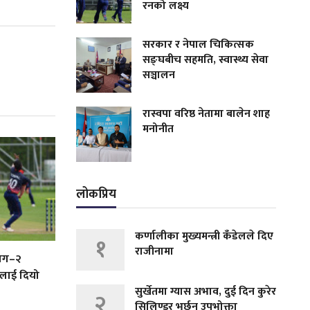
रनको लक्ष्य
सरकार र नेपाल चिकित्सक
सङ्घबीच सहमति, स्वास्थ्य सेवा
सञ्चालन
रास्वपा वरिष्ठ नेतामा बालेन शाह
मनोनीत
लोकप्रिय
कर्णालीका मुख्यमन्त्री कँडेलले दिए
१
राजीनामा
लिग–२
ललाई दियो
सुर्खेतमा ग्यास अभाव, दुई दिन कुरेर
२
सिलिण्डर भर्छन् उपभोक्ता