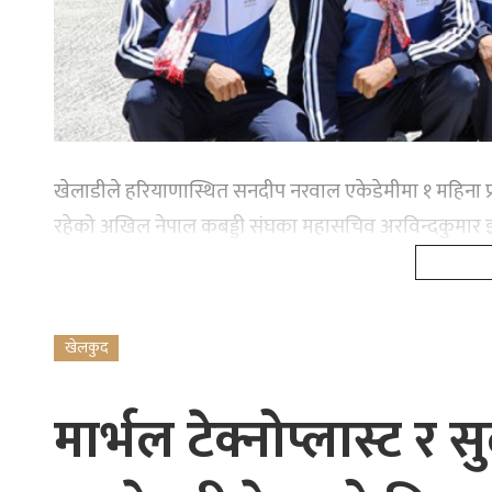
खेलाडीले हरियाणास्थित सनदीप नरवाल एकेडेमीमा १ महिना प्रशि
रहेको अखिल नेपाल कबड्डी संघका महासचिव अरविन्दकुमार 
खेलकुद
मार्भल टेक्नोप्लास्ट र