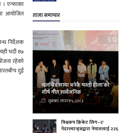
ो । एन्फाका
लयमा आयोजित
ताजा समाचार
्ध निर्देशक
ग यही भदौ १७
े योजना रहेको
भारतबीच दुई
चलचित्र ‘माया भनेकै यस्तो होला’को
शीर्ष गीत सार्वजनिक
शुक्रबार, साउन १५, २०८३
विश्वकप क्रिकेट लिग–२ः
नेदरल्यान्ड्सद्वारा नेपाललाई २२६