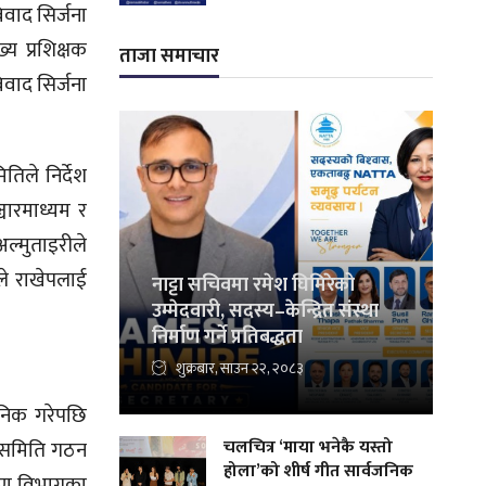
वाद सिर्जना
य प्रशिक्षक
ताजा समाचार
वाद सिर्जना
तिले निर्देश
्चारमाध्यम र
ल्मुताइरीले
ले राखेपलाई
नाट्टा सचिवमा रमेश घिमिरेको
उम्मेदवारी, सदस्य–केन्द्रित संस्था
निर्माण गर्ने प्रतिबद्धता
शुक्रबार, साउन २२, २०८३
जनिक गरेपछि
चलचित्र ‘माया भनेकै यस्तो
न समिति गठन
होला’को शीर्ष गीत सार्वजनिक
िक्षण विभागका