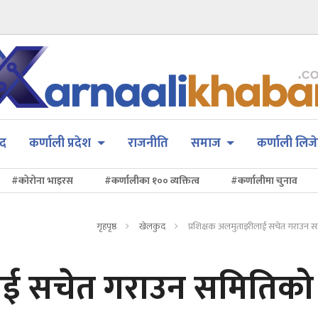
सद
कर्णाली प्रदेश
राजनीति
समाज
कर्णाली लिजे
#कोरोना भाइरस
#कर्णालीका १०० व्यक्तित्व
#कर्णालीमा चुनाव
गृहपृष्ठ
खेलकुद
प्रशिक्षक अलमुताइरीलाई सचेत गराउन 
लाई सचेत गराउन समितिको