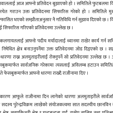
वाललाई आज आफ्नो प्रतिवेदन बुझाएको हो । समितिले फुटबलमा वि
सचेत गराउन उक्त प्रतिवेदनमा सिफारिस गरेको हो । समितिले मुख्
ासित भएको सम्झौताअनुसार नै गतिविधि गर्न सुझाव दिएको छ । वि
ाई सिफारिस गरिएको प्रतिवेदनमा उल्लेख छ ।
षकलगायतलाई आफ्नो पदीय मर्यादालाई ध्यानमा राखेर कार्य गर्न समि
निषेधित क्षेत्र बनाउनुपर्नेमा उक्त प्रतिवेदनमा जोड दिइएको छ । सञ
रणा राख्न अलमुताइरीलाई रोक्नुपर्ने सो प्रतिवेदनमा उल्लेख छ । अ
ेसबुकमार्फत सार्वजनिक गरेकामा त्यसलाई अविलम्ब हटाउन समिति
 फेसबुकमार्फत आफ्नो धारणा राख्दै राजीनामा दिए ।
वाङका कारण आफूले राजीनामा दिन लागेको धारणा अलमुताइरीले सार्व
सदस्य पुरेन्द्रविक्रम लाखेको संयोजकत्वमा सात सदस्यीय छानवि
रेष्ठ, सुवर्णकेशरी श्रेष्ठ र चन्द्रबन्दना राई, राखेप तालिम तथा प्रश