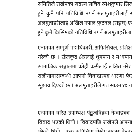
समितिले राखेपका सदस्य सचिव रमेशकुमार सिल
हुने कुनै पनि गतिविधि नगर्न अलमुताइरीलाई 
अलमुताइरीलाई अखिल नेपाल फुटबल (सङ्घ) एन्फ
हुने कुनै किसिमको गतिविधि नगर्न अलमुताइरील
एन्फाका सम्पूर्ण पदाधिकारी, अफिसियल, प्रशिक्
गरेको छ । खेलकूद क्षेत्रलाई धुमपान र मध्यपान 
सामाजिक सञ्जालमा कोही कसैलाई लक्षित गरेर धा
राजीनामासम्बन्धी आफ्नो विवादास्पद धारणा फ
सुझाव दिएको छ । अलमुताइरीले गत साउन १० गते
एन्फाका वरिष्ठ उपाध्यक्ष पंङ्कजविक्रम नेम्
विवाद भएको थियो । विवादपछि राखेपले आफ्ना 
गरेको थियो । उक्त समितिमा रोखेप सदस्य रेनुका श्