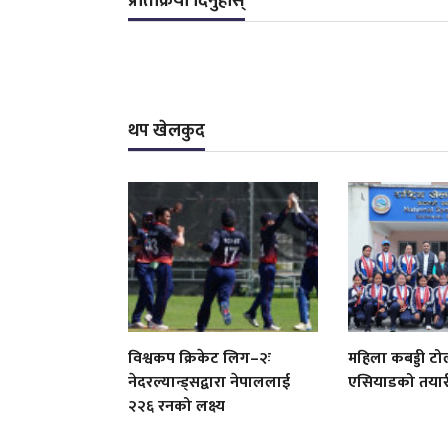
प्रतिक्रिया दिनुहोस्
थप खेलकुद
विश्वकप क्रिकेट लिग–२ः
महिला कबड्डी टो
नेदरल्यान्ड्सद्वारा नेपाललाई
एसियाडको तयारी 
२२६ रनको लक्ष्य