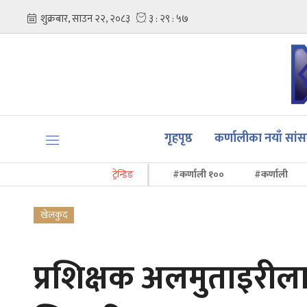
गृहपृष्ठ
कर्णालीका नयाँ सां
ट्रेन्डिङ
#कर्णाली १००
#कर्णाली
खेलकुद
प्रशिक्षक अलमुताइरी