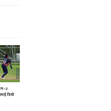
लिग–२
ललाई दियो