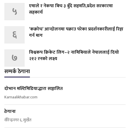
एमाले र नेकपा बिच ३ बुँदे सहमति,प्रदेश सरकारमा
५
सहकार्य
‘कक्रोच’ आन्दोलनमा पक्राउ परेका प्रदर्शनकारीलाई रिहा
६
गर्न माग
विश्वकप क्रिकेट लिग–२ नामिबियाले नेपाललाई दियो
७
२१२ रनको लक्ष्य
सम्पर्क ठेगाना
दोभान मल्टिमिडियाद्धारा सञ्चालित
Karnaalikhabar.com
ठेगाना
वीरेन्द्रनगर ६, सुर्खेत