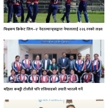
विश्वकप क्रिकेट लिग–२ः नेदरल्यान्ड्सद्वारा नेपाललाई २२६ रनको लक्ष्य
महिला कबड्डी टोलीले पनि एसियाडको तयारी भारतमै गर्ने