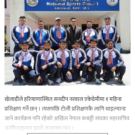
खेलाडीले हरियाणास्थित सनदीप नरवाल एकेडेमीमा १ महिना
प्रशिक्षण गर्ने छन् । त्यसपछि टोली प्रशिक्षणकै लागि थाइल्यान्ड
जाने कार्यक्रम पनि रहेको अखिल नेपाल कबड्डी संघका महासचिव
अरविन्दकुमार झाले जनाएका छन् ।