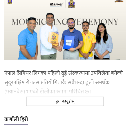
नेपाल प्रिमियर लिगका पहिलो दुई संस्करणमा उपविजेता बनेको
सुदूरपश्चिम रोयल्स प्रतियोगिताकै सबैभन्दा ठूलो समर्थक
(फ्यानबेस) भएको टोलीका रूपमा परिचित छ।
पूरा पढ्नूहोस्
कर्णाली हिरो