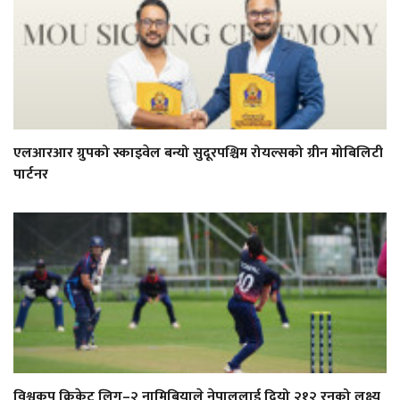
एलआरआर ग्रुपको स्काइवेल बन्यो सुदूरपश्चिम रोयल्सको ग्रीन मोबिलिटी
पार्टनर
विश्वकप क्रिकेट लिग–२ नामिबियाले नेपाललाई दियो २१२ रनको लक्ष्य