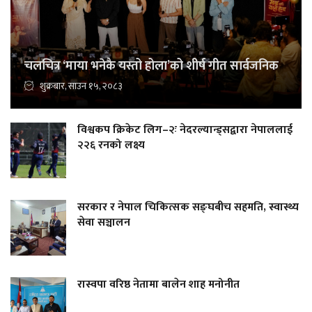
चलचित्र ‘माया भनेकै यस्तो होला’को शीर्ष गीत सार्वजनिक
शुक्रबार, साउन १५, २०८३
विश्वकप क्रिकेट लिग–२ः नेदरल्यान्ड्सद्वारा नेपाललाई
२२६ रनको लक्ष्य
सरकार र नेपाल चिकित्सक सङ्घबीच सहमति, स्वास्थ्य
सेवा सञ्चालन
रास्वपा वरिष्ठ नेतामा बालेन शाह मनोनीत