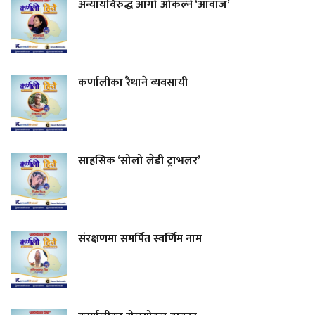
अन्यायविरुद्ध आगो ओकल्ने ‘आवाज’
कर्णालीका रैथाने व्यवसायी
साहसिक ‘सोलो लेडी ट्राभलर’
संरक्षणमा समर्पित स्वर्णिम नाम