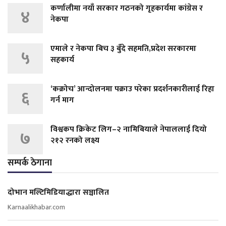
कर्णालीमा नयाँ सरकार गठनको गृहकार्यमा कांग्रेस र
४
नेकपा
एमाले र नेकपा बिच ३ बुँदे सहमति,प्रदेश सरकारमा
५
सहकार्य
‘कक्रोच’ आन्दोलनमा पक्राउ परेका प्रदर्शनकारीलाई रिहा
६
गर्न माग
विश्वकप क्रिकेट लिग–२ नामिबियाले नेपाललाई दियो
७
२१२ रनको लक्ष्य
सम्पर्क ठेगाना
दोभान मल्टिमिडियाद्धारा सञ्चालित
Karnaalikhabar.com