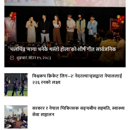
चलचित्र ‘माया भनेकै यस्तो होला’को शीर्ष गीत सार्वजनिक
शुक्रबार, साउन १५, २०८३
विश्वकप क्रिकेट लिग–२ः नेदरल्यान्ड्सद्वारा नेपाललाई
२२६ रनको लक्ष्य
सरकार र नेपाल चिकित्सक सङ्घबीच सहमति, स्वास्थ्य
सेवा सञ्चालन