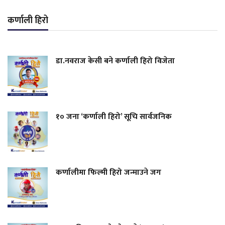
कर्णाली हिरो
डा.नवराज केसी बने कर्णाली हिरो विजेता
१० जना ‘कर्णाली हिरो’ सूचि सार्वजनिक
कर्णालीमा फिल्मी हिरो जन्माउने जग