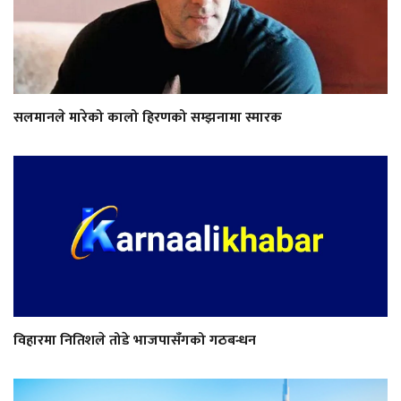
सलमानले मारेको कालो हिरणको सम्झनामा स्मारक
विहारमा नितिशले तोडे भाजपासँगको गठबन्धन