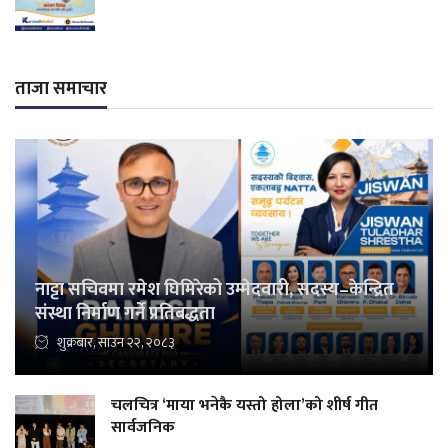
ताजा समाचार
नाट्टा सचिवमा रमेश घिमिरेको उम्मेदवारी, सदस्य–केन्द्रित
संस्था निर्माण गर्ने प्रतिबद्धता
शुक्रबार, साउन २२, २०८३
चलचित्र ‘माया भनेकै यस्तो होला’को शीर्ष गीत
सार्वजनिक