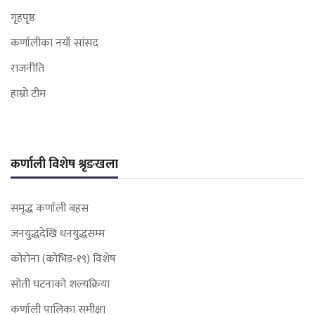
गृहपृष्ठ
कर्णालीका नयाँ सांसद
राजनीति
हाम्रो टीम
कर्णाली विशेष श्रृङखला
समृद्ध कर्णाली बहस
जनयुद्धदेखि धनयुद्धसम्म
कोरोना (कोभिड-१९) विशेष
सोती घटनाको शल्यक्रिया
कर्णाली पालिका समीक्षा