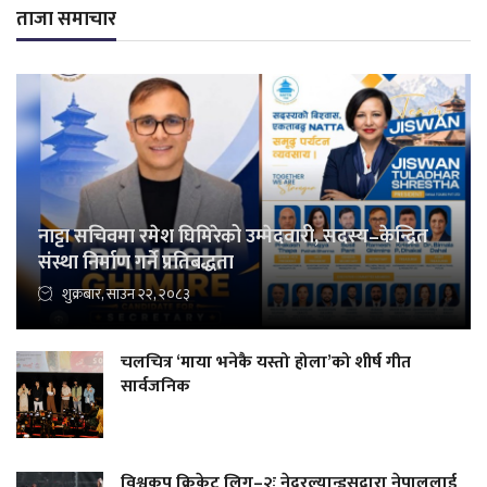
ताजा समाचार
नाट्टा सचिवमा रमेश घिमिरेको उम्मेदवारी, सदस्य–केन्द्रित
संस्था निर्माण गर्ने प्रतिबद्धता
शुक्रबार, साउन २२, २०८३
चलचित्र ‘माया भनेकै यस्तो होला’को शीर्ष गीत
सार्वजनिक
विश्वकप क्रिकेट लिग–२ः नेदरल्यान्ड्सद्वारा नेपाललाई