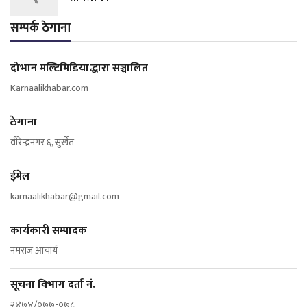
सम्पर्क ठेगाना
दोभान मल्टिमिडियाद्धारा सञ्चालित
Karnaalikhabar.com
ठेगाना
वीरेन्द्रनगर ६, सुर्खेत
ईमेल
karnaalikhabar@gmail.com
कार्यकारी सम्पादक
नमराज आचार्य
सूचना विभाग दर्ता नं.
२४७४/०७७-०७८