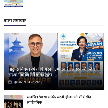
ताजा समाचार
नाट्टा सचिवमा रमेश घिमिरेको उम्मेदवारी, सदस्य–केन्द्रित
संस्था निर्माण गर्ने प्रतिबद्धता
शुक्रबार, साउन २२, २०८३
चलचित्र ‘माया भनेकै यस्तो होला’को शीर्ष गीत
सार्वजनिक