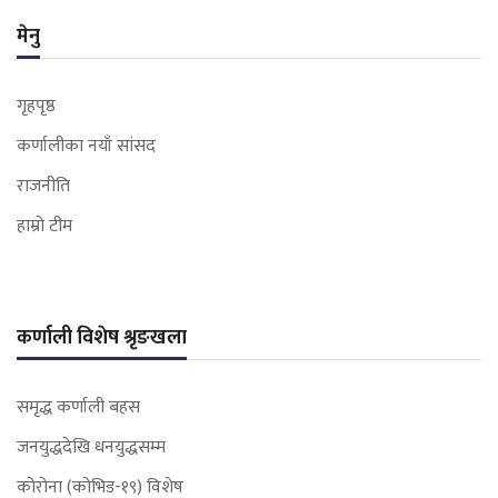
मेनु
गृहपृष्ठ
कर्णालीका नयाँ सांसद
राजनीति
हाम्रो टीम
कर्णाली विशेष श्रृङखला
समृद्ध कर्णाली बहस
जनयुद्धदेखि धनयुद्धसम्म
कोरोना (कोभिड-१९) विशेष