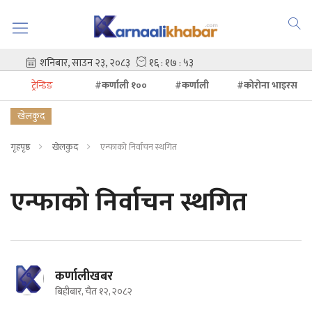
ट्रेन्डिङ
#कर्णाली १००
#कर्णाली
#कोरोना भाइरस
खेलकुद
गृहपृष्ठ
खेलकुद
एन्फाको निर्वाचन स्थगित
एन्फाको निर्वाचन स्थगित
कर्णालीखबर
बिहीबार, चैत १२, २०८२