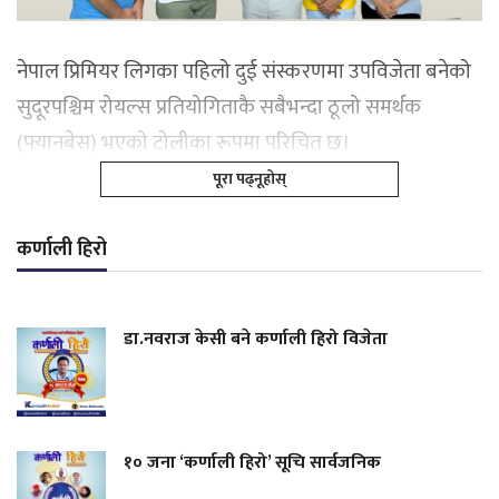
नेपाल प्रिमियर लिगका पहिलो दुई संस्करणमा उपविजेता बनेको
सुदूरपश्चिम रोयल्स प्रतियोगिताकै सबैभन्दा ठूलो समर्थक
(फ्यानबेस) भएको टोलीका रूपमा परिचित छ।
पूरा पढ्नूहोस्
कर्णाली हिरो
डा.नवराज केसी बने कर्णाली हिरो विजेता
१० जना ‘कर्णाली हिरो’ सूचि सार्वजनिक