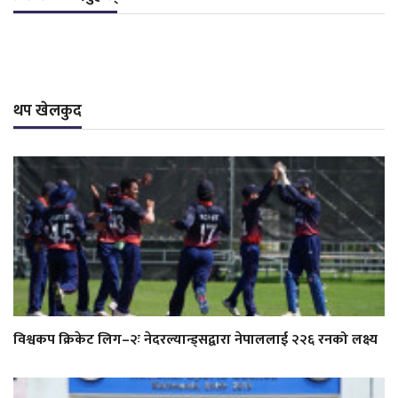
थप खेलकुद
विश्वकप क्रिकेट लिग–२ः नेदरल्यान्ड्सद्वारा नेपाललाई २२६ रनको लक्ष्य