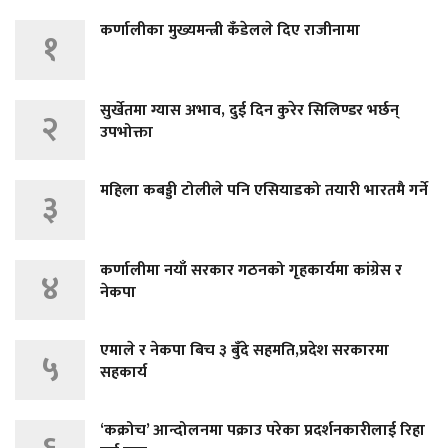
कर्णालीका मुख्यमन्त्री कँडेलले दिए राजीनामा
१
सुर्खेतमा ग्यास अभाव, दुई दिन कुरेर सिलिण्डर भर्छन्
२
उपभोक्ता
महिला कबड्डी टोलीले पनि एसियाडको तयारी भारतमै गर्ने
३
कर्णालीमा नयाँ सरकार गठनको गृहकार्यमा कांग्रेस र
४
नेकपा
एमाले र नेकपा बिच ३ बुँदे सहमति,प्रदेश सरकारमा
५
सहकार्य
‘कक्रोच’ आन्दोलनमा पक्राउ परेका प्रदर्शनकारीलाई रिहा