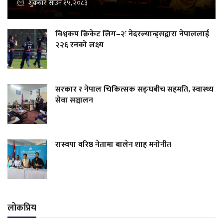
शुक्रबार, साउन १५, २०८३
विश्वकप क्रिकेट लिग–२ः नेदरल्यान्ड्सद्वारा नेपाललाई
२२६ रनको लक्ष्य
सरकार र नेपाल चिकित्सक सङ्घबीच सहमति, स्वास्थ्य
सेवा सञ्चालन
रास्वपा वरिष्ठ नेतामा बालेन शाह मनोनीत
लोकप्रिय