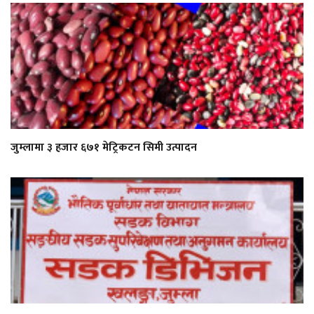
जुम्लामा ३ हजार ६७१ मेट्रिकटन सिमी उत्पादन