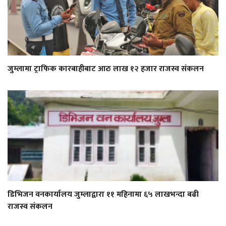
जुम्लामा ट्राफिक कारबाहीबाट आठ लाख १२ हजार राजस्व संकलन
डिभिजन वनकार्यालय जुम्लाद्वारा ११ महिनामा ६५ लाखभन्दा बढी
राजस्व संकलन