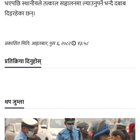
भएपछि स्थानीयले तत्काल सञ्चालनमा ल्याउनुपर्ने भन्दै दबाब
दिइरहेका छन्।
प्रकाशित मिति: आइतबार, पुस ६, २०८२
१३:५८
प्रतिक्रिया दिनुहोस्
थप जुम्ला