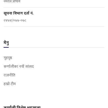
नमराज आचार्य
सूचना विभाग दर्ता नं.
२४७४/०७७-०७८
मेनु
गृहपृष्ठ
कर्णालीका नयाँ सांसद
राजनीति
हाम्रो टीम