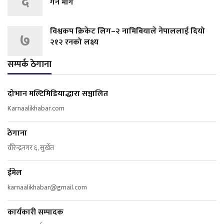
६
गर्न माग
विश्वकप क्रिकेट लिग–२ नामिबियाले नेपाललाई दियो
७
२१२ रनको लक्ष्य
सम्पर्क ठेगाना
दोभान मल्टिमिडियाद्धारा सञ्चालित
Karnaalikhabar.com
ठेगाना
वीरेन्द्रनगर ६, सुर्खेत
ईमेल
karnaalikhabar@gmail.com
कार्यकारी सम्पादक