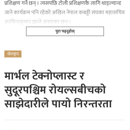
प्रशिक्षण गर्ने छन् । त्यसपछि टोली प्रशिक्षणकै लागि थाइल्यान्ड
जाने कार्यक्रम पनि रहेको अखिल नेपाल कबड्डी संघका महासचिव
अरविन्दकुमार झाले जनाएका छन् ।
पूरा पढ्नूहोस्
खेलकुद
मार्भल टेक्नोप्लास्ट र
सुदूरपश्चिम रोयल्सबीचको
साझेदारीले पायो निरन्तरता