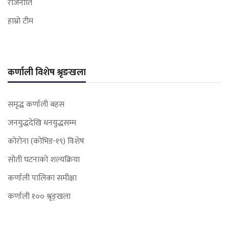
राजनीति
हाम्रो टीम
कर्णाली विशेष श्रृङखला
समृद्ध कर्णाली बहस
जनयुद्धदेखि धनयुद्धसम्म
कोरोना (कोभिड-१९) विशेष
सोती घटनाको शल्यक्रिया
कर्णाली पालिका समीक्षा
कर्णाली १०० श्रृङ्खला