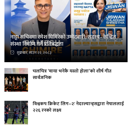
नाट्टा सचिवमा रमेश घिमिरेको उम्मेदवारी, सदस्य–केन्द्रित
संस्था निर्माण गर्ने प्रतिबद्धता
शुक्रबार, साउन २२, २०८३
चलचित्र ‘माया भनेकै यस्तो होला’को शीर्ष गीत
सार्वजनिक
विश्वकप क्रिकेट लिग–२ः नेदरल्यान्ड्सद्वारा नेपाललाई
२२६ रनको लक्ष्य