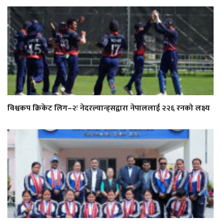
विश्वकप क्रिकेट लिग–२ः नेदरल्यान्ड्सद्वारा नेपाललाई २२६ रनको लक्ष्य