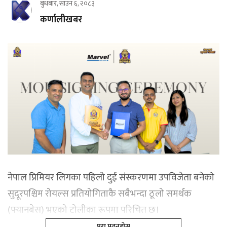
बुधबार, साउन ६, २०८३
कर्णालीखबर
नेपाल प्रिमियर लिगका पहिलो दुई संस्करणमा उपविजेता बनेको
सुदूरपश्चिम रोयल्स प्रतियोगिताकै सबैभन्दा ठूलो समर्थक
(फ्यानबेस) भएको टोलीका रूपमा परिचित छ।
पूरा पढ्नूहोस्