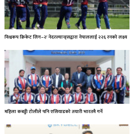
विश्वकप क्रिकेट लिग–२ः नेदरल्यान्ड्सद्वारा नेपाललाई २२६ रनको लक्ष्य
महिला कबड्डी टोलीले पनि एसियाडको तयारी भारतमै गर्ने