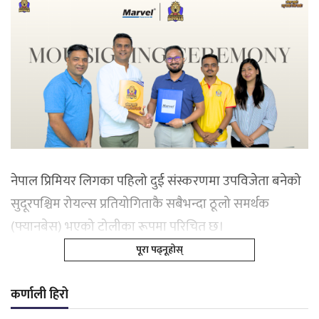
नेपाल प्रिमियर लिगका पहिलो दुई संस्करणमा उपविजेता बनेको
सुदूरपश्चिम रोयल्स प्रतियोगिताकै सबैभन्दा ठूलो समर्थक
(फ्यानबेस) भएको टोलीका रूपमा परिचित छ।
पूरा पढ्नूहोस्
कर्णाली हिरो