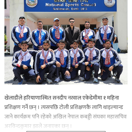
खेलाडीले हरियाणास्थित सनदीप नरवाल एकेडेमीमा १ महिना
प्रशिक्षण गर्ने छन् । त्यसपछि टोली प्रशिक्षणकै लागि थाइल्यान्ड
जाने कार्यक्रम पनि रहेको अखिल नेपाल कबड्डी संघका महासचिव
अरविन्दकुमार झाले जनाएका छन् ।