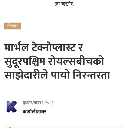
पूरा पढ्नूहोस्
खेलकुद
मार्भल टेक्नोप्लास्ट र
सुदूरपश्चिम रोयल्सबीचको
साझेदारीले पायो निरन्तरता
बुधबार, साउन ६, २०८३
कर्णालीखबर