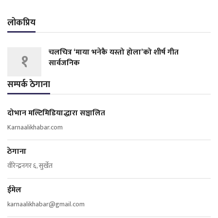
लोकप्रिय
चलचित्र ‘माया भनेकै यस्तो होला’को शीर्ष गीत
१
सार्वजनिक
सम्पर्क ठेगाना
दोभान मल्टिमिडियाद्धारा सञ्चालित
Karnaalikhabar.com
ठेगाना
वीरेन्द्रनगर ६, सुर्खेत
ईमेल
karnaalikhabar@gmail.com