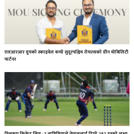
एलआरआर ग्रुपको स्काइवेल बन्यो सुदूरपश्चिम रोयल्सको ग्रीन मोबिलिटी
पार्टनर
विश्वकप क्रिकेट लिग–२ नामिबियाले नेपाललाई दियो २१२ रनको लक्ष्य