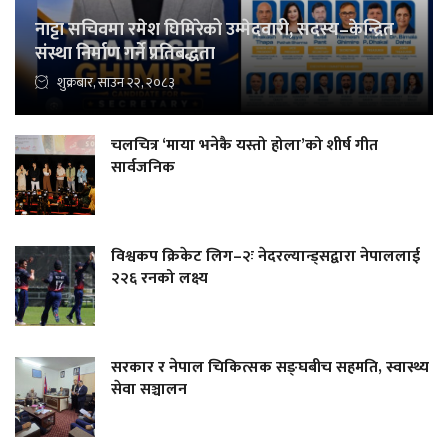
नाट्टा सचिवमा रमेश घिमिरेको उम्मेदवारी, सदस्य–केन्द्रित
संस्था निर्माण गर्ने प्रतिबद्धता
शुक्रबार, साउन २२, २०८३
चलचित्र ‘माया भनेकै यस्तो होला’को शीर्ष गीत
सार्वजनिक
विश्वकप क्रिकेट लिग–२ः नेदरल्यान्ड्सद्वारा नेपाललाई
२२६ रनको लक्ष्य
सरकार र नेपाल चिकित्सक सङ्घबीच सहमति, स्वास्थ्य
सेवा सञ्चालन