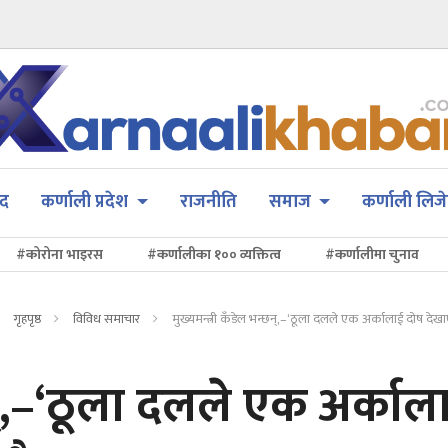
सद
कर्णाली प्रदेश
राजनीति
समाज
कर्णाली लिजे
#कोरोना भाइरस
#कर्णालीका १०० व्यक्तित्व
#कर्णालीमा चुनाव
गृहपृष्ठ
विविध समाचार
मुख्यमन्त्री कँडेल भन्छन्,–‘ठूला दलले एक अर्कालाई दोष देखा
छन्,–‘ठूला दलले एक अर्काल