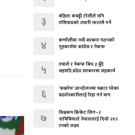
महिला कबड्डी टोलीले पनि
३
एसियाडको तयारी भारतमै गर्ने
कर्णालीमा नयाँ सरकार गठनको
४
गृहकार्यमा कांग्रेस र नेकपा
एमाले र नेकपा बिच ३ बुँदे
५
सहमति,प्रदेश सरकारमा सहकार्य
‘कक्रोच’ आन्दोलनमा पक्राउ परेका
६
प्रदर्शनकारीलाई रिहा गर्न माग
विश्वकप क्रिकेट लिग–२
७
नामिबियाले नेपाललाई दियो २१२
रनको लक्ष्य