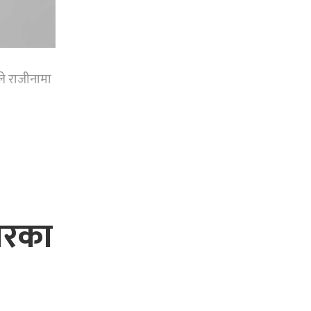
े राजीनामा
धारका