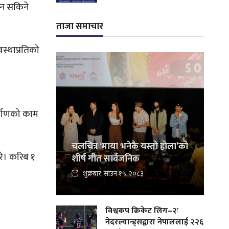
उन सकिने
ताजा समाचार
वस्थाप्रतिको
र्माणको काम
चलचित्र ‘माया भनेकै यस्तो होला’को
गरे। करिब १
शीर्ष गीत सार्वजनिक
शुक्रबार, साउन १५, २०८३
विश्वकप क्रिकेट लिग–२ः
नेदरल्यान्ड्सद्वारा नेपाललाई २२६