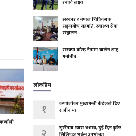
रनको लक्ष्य
सरकार र नेपाल चिकित्सक
सङ्घबीच सहमति, स्वास्थ्य सेवा
सञ्चालन
रास्वपा वरिष्ठ नेतामा बालेन शाह
मनोनीत
लोकप्रिय
कर्णालीका मुख्यमन्त्री कँडेलले दिए
१
राजीनामा
 कर्णाली
सुर्खेतमा ग्यास अभाव, दुई दिन कुरेर
२
सिलिण्डर भर्छन् उपभोक्ता