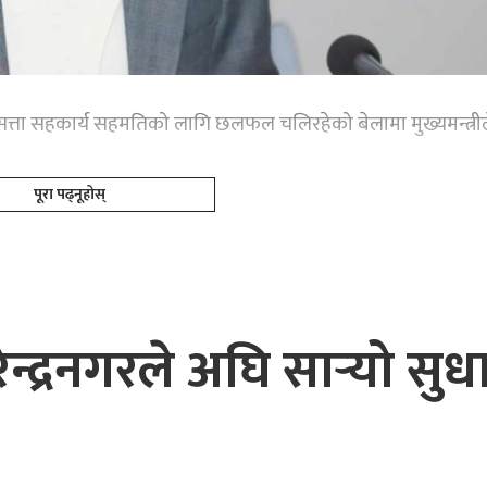
सत्ता सहकार्य सहमतिको लागि छलफल चलिरहेको बेलामा मुख्यमन्त्रील
पूरा पढ्नूहोस्
ेन्द्रनगरले अघि सार्‍यो सु