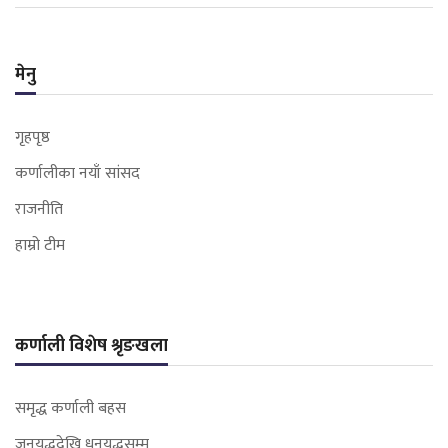
मेनु
गृहपृष्ठ
कर्णालीका नयाँ सांसद
राजनीति
हाम्रो टीम
कर्णाली विशेष श्रृङखला
समृद्ध कर्णाली बहस
जनयुद्धदेखि धनयुद्धसम्म