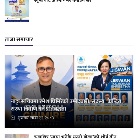
स्कूलबाटै आत्मनिर्भर बनाउने सर
ताजा समाचार
नाट्टा सचिवमा रमेश घिमिरेको उम्मेदवारी, सदस्य–केन्द्रित
संस्था निर्माण गर्ने प्रतिबद्धता
शुक्रबार, साउन २२, २०८३
चलचित्र ‘माया भनेकै यस्तो होला’को शीर्ष गीत