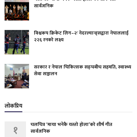
सार्वजनिक
विश्वकप क्रिकेट लिग–२ः नेदरल्यान्ड्सद्वारा नेपाललाई
२२६ रनको लक्ष्य
सरकार र नेपाल चिकित्सक सङ्घबीच सहमति, स्वास्थ्य
सेवा सञ्चालन
लोकप्रिय
चलचित्र ‘माया भनेकै यस्तो होला’को शीर्ष गीत
१
सार्वजनिक