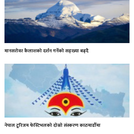
मानसरोवर कैलाशको दर्शन गर्नेको सङ्ख्या बढ्दै
नेपाल टूरिजम फेस्टिभलको दोस्रो संस्करण काठमाडौँमा