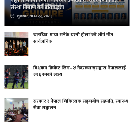
नाट्टा सचिवमा रमेश घिमिरेको उम्मेदवारी, सदस्य–केन्द्रित
संस्था निर्माण गर्ने प्रतिबद्धता
शुक्रबार, साउन २२, २०८३
चलचित्र ‘माया भनेकै यस्तो होला’को शीर्ष गीत
सार्वजनिक
विश्वकप क्रिकेट लिग–२ः नेदरल्यान्ड्सद्वारा नेपाललाई
२२६ रनको लक्ष्य
सरकार र नेपाल चिकित्सक सङ्घबीच सहमति, स्वास्थ्य
सेवा सञ्चालन