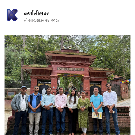
कर्णालीखबर
सोमबार, साउन २६, २०८२