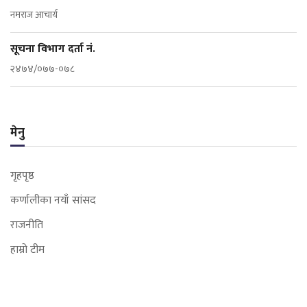
नमराज आचार्य
सूचना विभाग दर्ता नं.
२४७४/०७७-०७८
मेनु
गृहपृष्ठ
कर्णालीका नयाँ सांसद
राजनीति
हाम्रो टीम