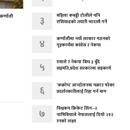
महिला कबड्डी टोलीले पनि
 कर्णाली
३
एसियाडको तयारी भारतमै गर्ने
कर्णालीमा नयाँ सरकार गठनको
४
गृहकार्यमा कांग्रेस र नेकपा
एमाले र नेकपा बिच ३ बुँदे
५
सहमति,प्रदेश सरकारमा सहकार्य
‘कक्रोच’ आन्दोलनमा पक्राउ परेका
६
प्रदर्शनकारीलाई रिहा गर्न माग
विश्वकप क्रिकेट लिग–२
७
नामिबियाले नेपाललाई दियो २१२
रनको लक्ष्य