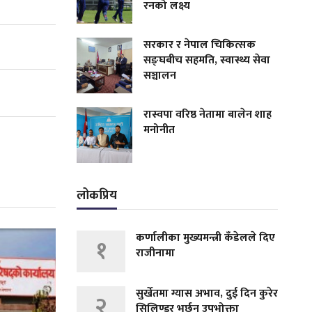
रनको लक्ष्य
सरकार र नेपाल चिकित्सक
सङ्घबीच सहमति, स्वास्थ्य सेवा
सञ्चालन
रास्वपा वरिष्ठ नेतामा बालेन शाह
मनोनीत
लोकप्रिय
कर्णालीका मुख्यमन्त्री कँडेलले दिए
१
राजीनामा
सुर्खेतमा ग्यास अभाव, दुई दिन कुरेर
२
सिलिण्डर भर्छन् उपभोक्ता