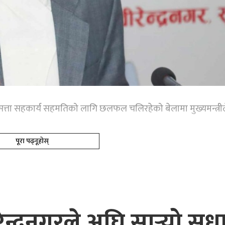
सत्ता सहकार्य सहमतिको लागि छलफल चलिरहेको बेलामा मुख्यमन्त्रील
पूरा पढ्नूहोस्
ेन्द्रनगरले अघि सार्‍यो सु