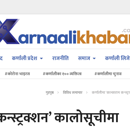
सद
कर्णाली प्रदेश
राजनीति
समाज
कर्णाली लिजे
#कोरोना भाइरस
#कर्णालीका १०० व्यक्तित्व
#कर्णालीमा चुनाव
गृहपृष्ठ
विविध समाचार
कर्णालीमा ‘कान्छाराम कन्स्ट
न्स्ट्रक्शन’ कालोसूचीमा