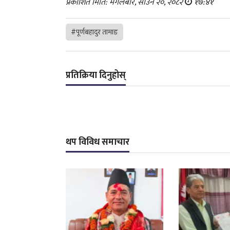
प्रकाशित मिति: मंगलबार, साउन २०, २०८२
१७:४१
#पूर्णबहादुर तामाङ
प्रतिक्रिया दिनुहोस्
थप विविध समाचार