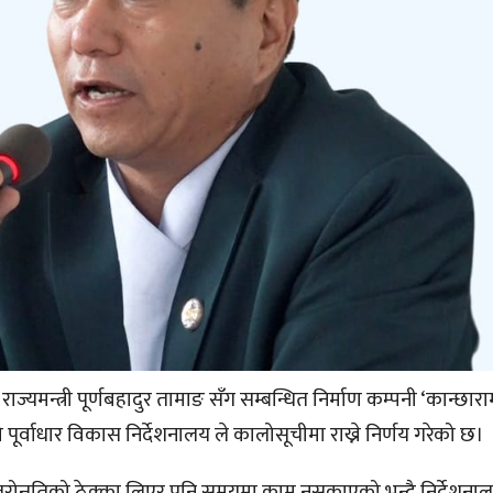
राज्यमन्त्री पूर्णबहादुर तामाङ सँग सम्बन्धित निर्माण कम्पनी ‘कान्छार
ो पूर्वाधार विकास निर्देशनालय ले कालोसूचीमा राख्ने निर्णय गरेको छ।
क स्तरोन्नतिको ठेक्का लिएर पनि समयमा काम नसकाएको भन्दै निर्देशना