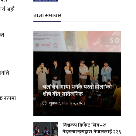
ार्य अझै
ताजा समाचार
्फत
्रगति
चलचित्र ‘माया भनेकै यस्तो होला’को
शीर्ष गीत सार्वजनिक
क रूपमा
शुक्रबार, साउन १५, २०८३
विश्वकप क्रिकेट लिग–२ः
नेदरल्यान्ड्सद्वारा नेपाललाई २२६