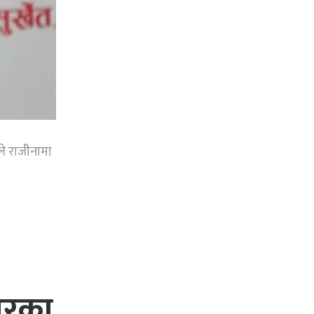
े राजीनामा
धारका